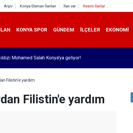
Arşiv
Konya Eleman İlanları
İlan ver
Resmi İlanlar
İLAN
KONYA SPOR
GÜNDEM
İLÇELER
EKONOMI
ıldızı Mohamed Salah Konya'ya geliyor!
an Filistin'e yardım
dan Filistin'e yardım