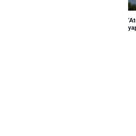
'At
ya