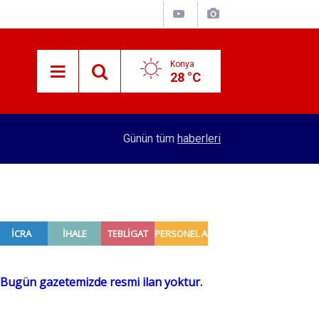
Konya
28 °C
09:55
Gümrüklerde bu yıl 58 bin canlı hayvan ele geçiri
Günün tüm
haberleri