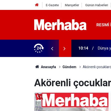
E-Gazete
Manşetler
Günün Haberleri
RESMI 
24
10:14
Dünya y
Anasayfa
Gündem
Akörenli çocuklard
Akörenli çocuklar