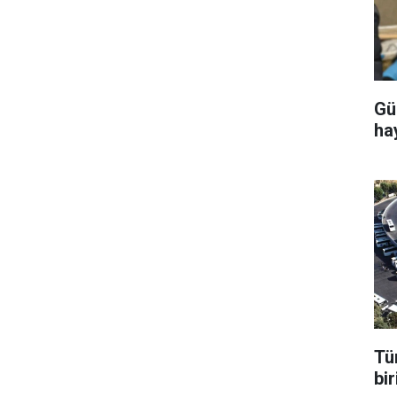
Gü
ha
Tü
bir