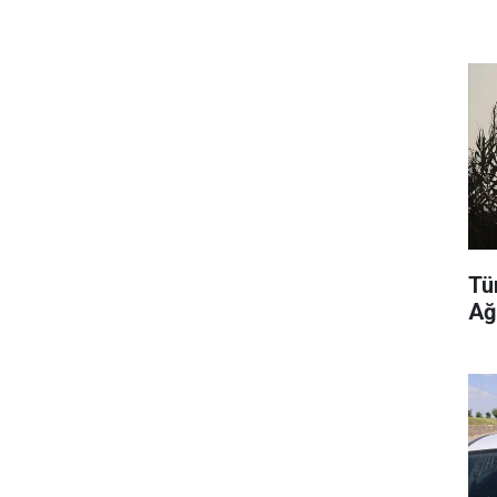
Tü
Ağ