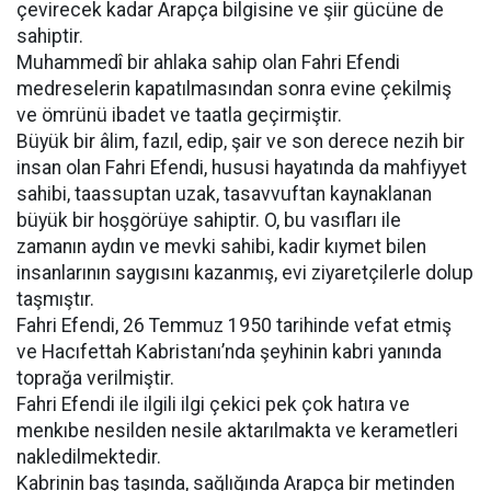
çevirecek kadar Arapça bilgisine ve şiir gücüne de
sahiptir.
Muhammedî bir ahlaka sahip olan Fahri Efendi
medreselerin kapatılmasından sonra evine çekilmiş
ve ömrünü ibadet ve taatla geçirmiştir.
Büyük bir âlim, fazıl, edip, şair ve son derece nezih bir
insan olan Fahri Efendi, hususi hayatında da mahfiyyet
sahibi, taassuptan uzak, tasavvuftan kaynaklanan
büyük bir hoşgörüye sahiptir. O, bu vasıfları ile
zamanın aydın ve mevki sahibi, kadir kıymet bilen
insanlarının saygısını kazanmış, evi ziyaretçilerle dolup
taşmıştır.
Fahri Efendi, 26 Temmuz 1950 tarihinde vefat etmiş
ve Hacıfettah Kabristanı’nda şeyhinin kabri yanında
toprağa verilmiştir.
Fahri Efendi ile ilgili ilgi çekici pek çok hatıra ve
menkıbe nesilden nesile aktarılmakta ve kerametleri
nakledilmektedir.
Kabrinin baş taşında, sağlığında Arapça bir metinden