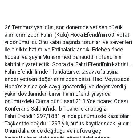
26 Temmuz yani dün, son dönemde yetişen büyük
âlimlerimizden Fahri (Kulu) Hoca Efendi’nin 60. vefat
yıldönümü idi. Onu kabri başında torunları ve sevenleri
ile birlikte hatim ve Fatihalarla andık. Edeben önce
hocası ve şeyhi Muhammed Bahaüddin Efendi’nin
kabrini ziyaret ettik. Sonra da Fahri Efendi’nin kabrini…
Fahri Efendi ilimde irfanda zirve, tasavvufa aşina
ender yetişen değerlerimizden birisi. Hacı Veyiszade
Hoca’mızın da çok saygı gösterdiği ve değer verdiği
yakın dostlarından birisi. Fahri Efendi’yi ayrıca
önümüzdeki Cuma günü saat 21.15’de ticaret Odası
Konferans Salonu’nda bir panelle anacağız.
Fahri Efendi 1297/1881 yılında günümüzde kaza olan
Taşkent’te doğdu. 1297 yılı, nüfus kayıtlarındaki yıldır.
Onun daha önce doğduğu ve nüfusa geç