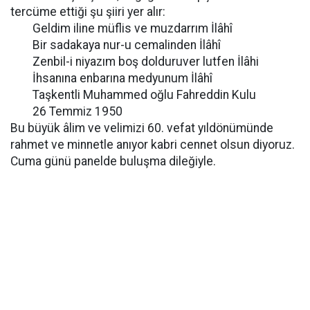
tercüme ettiği şu şiiri yer alır:
Geldim iline müflis ve muzdarrım İlâhî
Bir sadakaya nur-u cemalinden İlâhî
Zenbil-i niyazım boş dolduruver lutfen İlâhi
İhsanına enbarına medyunum İlâhî
Taşkentli Muhammed oğlu Fahreddin Kulu
26 Temmiz 1950
Bu büyük âlim ve velimizi 60. vefat yıldönümünde
rahmet ve minnetle anıyor kabri cennet olsun diyoruz.
Cuma günü panelde buluşma dileğiyle.