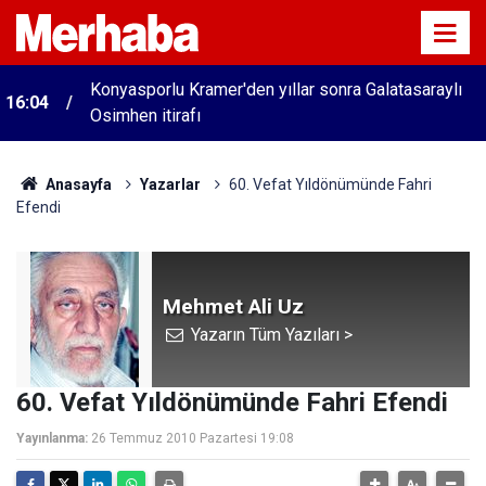
Konyasporlu Kramer'den yıllar sonra Galatasaraylı
16:04
Osimhen itirafı
Anasayfa
Yazarlar
60. Vefat Yıldönümünde Fahri
Efendi
Mehmet Ali Uz
Yazarın Tüm Yazıları >
60. Vefat Yıldönümünde Fahri Efendi
Yayınlanma:
26 Temmuz 2010 Pazartesi 19:08