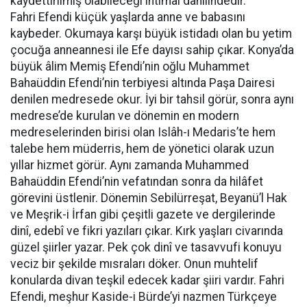
kaydettirilmiş olabileceği ihtimal dahilindedir.
Fahri Efendi küçük yaşlarda anne ve babasını
kaybeder. Okumaya karşı büyük istidadı olan bu yetim
çocuğa anneannesi ile Efe dayısı sahip çıkar. Konya’da
büyük âlim Memiş Efendi’nin oğlu Muhammet
Bahaüddin Efendi’nin terbiyesi altında Paşa Dairesi
denilen medresede okur. İyi bir tahsil görür, sonra aynı
medrese’de kurulan ve dönemin en modern
medreselerinden birisi olan Islâh-ı Medaris’te hem
talebe hem müderris, hem de yönetici olarak uzun
yıllar hizmet görür. Aynı zamanda Muhammed
Bahaüddin Efendi’nin vefatından sonra da hilâfet
görevini üstlenir. Dönemin Sebilürreşat, Beyanü’l Hak
ve Meşrik-i İrfan gibi çeşitli gazete ve dergilerinde
dinî, edebî ve fikri yazıları çıkar. Kırk yaşları civarında
güzel şiirler yazar. Pek çok dinî ve tasavvufi konuyu
veciz bir şekilde mısraları döker. Onun muhtelif
konularda divan teşkil edecek kadar şiiri vardır. Fahri
Efendi, meşhur Kaside-i Bürde’yi nazmen Türkçeye