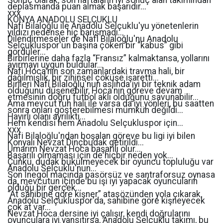
Sonuç olarak, son haftaların iyi sonuç alan takımından
deplasmanda puan almak başarıdır...
xxx
KONYA ANADOLU SELÇUKLU
Nafi Bilaloğlu ile Anadolu Selçuklu'yu yönetenlerin
yıldızı nedense hiç barışmadı...
Dilendirmeseler de Nafi Bilaloğlu'nu Anadolu
Selçukluspor'un başına çöken bir “kabus” gibi
gördüler...
Birbirlerine daha fazla “Fransız” kalmaktansa, yollarını
ayırmayı uygun buldular...
Nafi Hoca'nın son zamanlardaki travma hali, bir
dağılmışlık, bir zihinsel çöküşe işaretti...
Birileri Nafi Bilaloğlu'nun aslında iyi bir teknik adam
olduğunu düşenebilir, Hoca'nın göreve devam
etmesinin doğru futbol aklı olduğunu savunabilir...
Ama mevcut ruh hali ile varsa da iyi yönleri, bu saatten
sonra onları gösterebilmesi mümkün değildi...
Hayırlı olanı ayrılıktı...
Hem kendisi hem Anadolu Selçukluspor için...
xxx
Nafi Bilaloğlu'ndan boşalan göreve bu ligi iyi bilen
Konyalı Nevzat Dinçbudak getirildi...
Umarım Nevzat Hoca başarılı olur...
Başarılı olmaması için de hiçbir neden yok...
Çünkü, dudak bükülmeyecek bir oyuncu topluluğu var
Anadolu Selçuklu'nun...
Son İnegöl maçında pasörsüz ve santraforsuz oynasa
da, mevcutun içinde bu işi iyi yapacak oyuncuların
olduğu bir gerçek...
“At sahibine göre kişner” atasözünden yola çıkarak,
Anadolu Selçukluspor'da, sahibine göre kişneyecek
çok at var...
Nevzat Hoca dersine iyi çalışır, kendi doğrularını
oyunculara iyi yansıtırsa, Anadolu Selçuklu takımı, bu