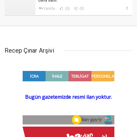
daha sabir.
Yanıtla
(0)
(0)
Recep Çınar Arşivi