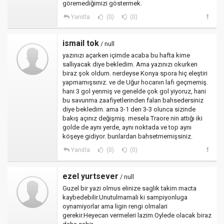
göremediğimizi göstermek.
Yanıtla
(0)
(0)
ismail tok
/ null
yazınızı açarken içimde acaba bu hafta kime
sallıyacak diye bekledim. Ama yazınızı okurken
biraz şok oldum. nerdeyse Konya spora hiç eleştiri
yapmamışsınız. ve de Uğur hocanın lafı geçmemiş.
hani 3 gol yenmiş ve genelde çok gol yiyoruz, hani
bu savunma zaafiyetlerinden falan bahsedersiniz
diye bekledim. ama 3-1 den 3-3 olunca sizinde
bakış açınız değişmiş. mesela Traore nin attığı iki
golde de aynı yerde, aynı noktada ve top aynı
köşeye gidiyor. bunlardan bahsetmemişsiniz.
Yanıtla
(0)
(0)
ezel yurtsever
/ null
Guzel bir yazi olmus elinize saglik takim macta
kaybedebilir.Unutulmamali ki sampiyonluga
oynamiyorlar ama ligin rengi olmalari
gerekir.Heyecan vermeleri lazim.Oylede olacak biraz