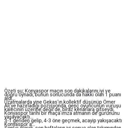
Özeti şu; Konyaspor maçın son dakikalarını iyi ve
doğru oynadı, bunun sonucunda da hakkı olan 1 puanı
aldı...
Uzatmalarda yine Gekas'ın kollektif düşünüp Ömer
Ali'ye hazırladığı pozisyonda, genç oyuncunun vuruşu
kalecinin üzerine değil de, biraz kenarlara gitseydi,
Konyaspor tarihi bir maça imza atmanın de gurununu
yaşayacaktı...
3-1 geriden gelip, 4-3 öne geçmek, acayip yakışacaktı
Konyaspor'a...