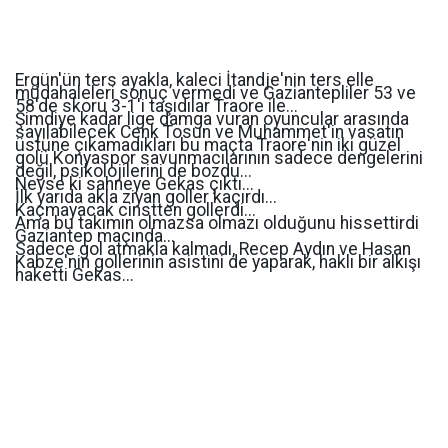
Ergün'ün ters ayakla, kaleci İtandje'nin ters elle
müdahaleleri sonuç vermedi ve Gaziantepliler 53 ve
58'de skoru 3-1'i taşıdılar Traore ile...
Şimdiye kadar lige damga vuran oyuncular arasında
sayılabilecek Cenk Tosun ve Muhammet'in vasatın
üstüne çıkamadıkları bu maçta Traore'nin iki güzel
golü Konyaspor savunmacılarının sadece dengelerini
değil, psikolojilerini de bozdu...
Neyse ki sahneye Gekas çıktı...
İlk yarıda akla ziyan goller kaçırdı...
Kaçmayacak cinstten gollerdi...
Ama bu takımın olmazsa olmazı olduğunu hissettirdi
Gaziantep maçında...
Sadece gol atmakla kalmadı, Recep Aydın ve Hasan
Kabze'nin gollerinin asistini de yaparak, haklı bir alkışı
haketti Gekas...