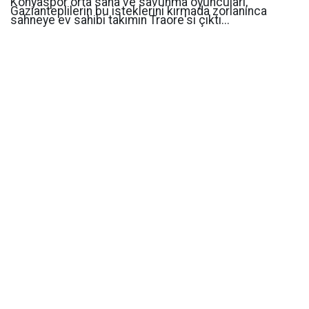
Konyaspor orta saha ve savunma oyuncuları,
Gazianteplilerin bu isteklerini kırmada zorlanınca
sahneye ev sahibi takımın Traore'si çıktı...