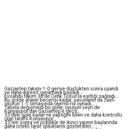
Gaziantep takımı 1-0 geriye düştükten sonra uyandı
ve daha agresif oynamaya başladı...
Evsahibi takım 38'de Cenk Tosun'la eşitliği sağladı...
Bu golde atanın becerisi kadar, savunanın da zaafı
skorun 1-1 olmasında önemli rol oynadı...
Tabela değişmedi bu golle, oyunun seyri de
Konyaspor'dan Gaziantep'e geçti...
35'deki gole kadar ne yaptığını bilen ve daha kontrollü
olan taraftı Konyaspor...
35'ten sonra ve özellikle de ikinci yarının başlarında
daha istekli taraf olduklarını gösterdiler...