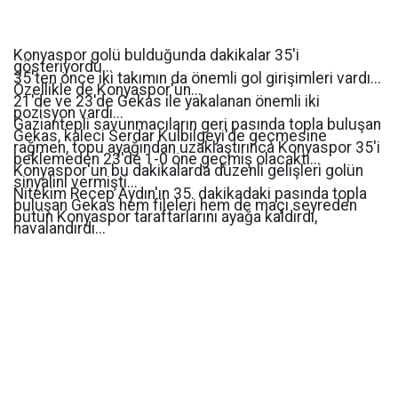
Konyaspor golü bulduğunda dakikalar 35'i
gösteriyordu...
35'ten önce iki takımın da önemli gol girişimleri vardı...
Özellikle de Konyaspor'un...
21'de ve 23'de Gekas ile yakalanan önemli iki
pozisyon vardı...
Gaziantepli savunmacıların geri pasında topla buluşan
Gekas, kaleci Serdar Kulbilgeyi'de geçmesine
rağmen, topu ayağından uzaklaştırınca Konyaspor 35'i
beklemeden 23'de 1-0 öne geçmiş olacaktı...
Konyaspor'un bu dakikalarda düzenli gelişleri golün
sinyalini vermişti...
Nitekim Recep Aydın'ın 35. dakikadaki pasında topla
buluşan Gekas hem fileleri hem de maçı seyreden
bütün Konyaspor taraftarlarını ayağa kaldırdı,
havalandırdı...