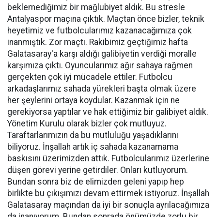
beklemediğimiz bir mağlubiyet aldık. Bu stresle
Antalyaspor maçına çıktık. Maçtan önce bizler, teknik
heyetimiz ve futbolcularımız kazanacağımıza çok
inanmıştık. Zor maçtı. Rakibimiz geçtiğimiz hafta
Galatasaray'a karşı aldığı galibiyetin verdiği moralle
karşımıza çıktı. Oyuncularımız ağır sahaya rağmen
gerçekten çok iyi mücadele ettiler. Futbolcu
arkadaşlarımız sahada yürekleri başta olmak üzere
her şeylerini ortaya koydular. Kazanmak için ne
gerekiyorsa yaptılar ve hak ettiğimiz bir galibiyet aldık.
Yönetim Kurulu olarak bizler çok mutluyuz.
Taraftarlarımızın da bu mutluluğu yaşadıklarını
biliyoruz. İnşallah artık iç sahada kazanamama
baskısını üzerimizden attık. Futbolcularımız üzerlerine
düşen görevi yerine getirdiler. Onları kutluyorum.
Bundan sonra biz de elimizden geleni yapıp hep
birlikte bu çıkışımızı devam ettirmek istiyoruz. İnşallah
Galatasaray maçından da iyi bir sonuçla ayrılacağımıza
da inanıyorum. Bundan sonrada önümüzde zorlu bir