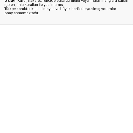
UYARI:
Küfür, hakaret, rencide edici cümleler veya imalar, inançlara saldırı
içeren, imla kuralları ile yazılmamış,
Türkçe karakter kullanılmayan ve büyük harflerle yazılmış yorumlar
onaylanmamaktadır.