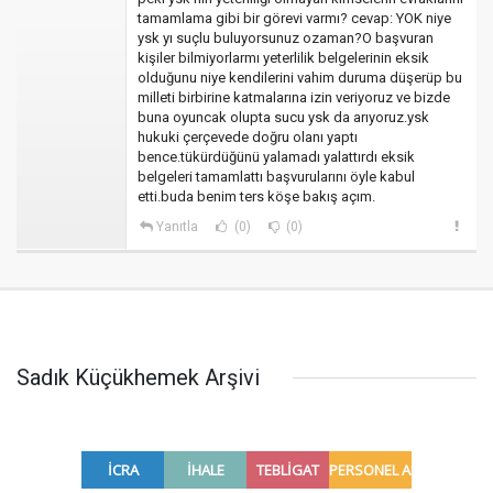
tamamlama gibi bir görevi varmı? cevap: YOK niye
ysk yı suçlu buluyorsunuz ozaman?O başvuran
kişiler bilmiyorlarmı yeterlilik belgelerinin eksik
olduğunu niye kendilerini vahim duruma düşerüp bu
milleti birbirine katmalarına izin veriyoruz ve bizde
buna oyuncak olupta sucu ysk da arıyoruz.ysk
hukuki çerçevede doğru olanı yaptı
bence.tükürdüğünü yalamadı yalattırdı eksik
belgeleri tamamlattı başvurularını öyle kabul
etti.buda benim ters köşe bakış açım.
Yanıtla
(0)
(0)
Sadık Küçükhemek Arşivi