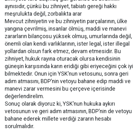
aynısıdır, çünkü bu zihniyet, tabiatı gereği hakkı
meşrulukta değil, zorbalıkta arar
Mevcut zihniyetin ve bu zihniyetin parçalarının, ülke
yangına çevrilmiş, insanlar ölmüş, maddi ve manevi
zararların bilançosu yüksek olmuş, umurlarında değil,
önemli olan kendi varlıklarının, ister legal, ister illegal
yollardan olsun fark etmez, devam etmesidir. Bu
zihniyet, hukuk rayına oturacak olursa kendisinin
güneşin karşısında karın eridiği gibi eriyeceğini çok iyi
bilmektedir. Onun için YSK’nun vetosunu, sonra geri
adım atmasını, BDP’nin vetoyu bahane edip maddi ve
manevi zarar vermesini bu çerçeve içerisinde
değerlendirelim.
Sonuç olarak diyoruz ki, YSK’nun hukuka aykırı
vetosunun ve geri adım atmasının, BDP’nin de vetoyu
bahane ederek millete verdiği zararın hesabı
sorulmalıdır.