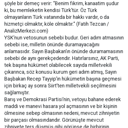
şöyle bir demeç verir: “Benim fikrim, kanaatim şudur
ki, bu memleketin kendisi Türk’tür. Öz Türk
olmayanların Türk vatanında bir hakkı vardır, o da
hizmetçi olmaktır, köle olmaktır.” (Fatih Tezcan /
AnalizMerkezi.com)
YSK’nun vetosunun sebebi budur. Geri adım atmasının
sebebi ise, milletin önünde duramayacağını
anlamasıdır. Sayın Başbakan’ın önünde duramamasının
sebebi de aynı gerekçedendir. Hatırlarsınız, AK Parti,
tek başına hükümet olabilecek sayıda milletvekili
çıkarınca, söz konusu kurum geri adım atmış, Sayın
Başbakan Recep Tayyip’in hükümetin başına geçmesi
için birkaç ay sonra Siirt’ten milletvekili seçilmesini
sağlamıştır.
Barış ve Demokrasi Partisi’nin, vetoyu bahane ederek
maddi ve manevi hasara yol açmasının ve bir kişinin
ölmesine sebep olmasının nedeni, mevcut zihniyetin
bir parçası olmasındandır. Görünüşte mevcut
zihniyete ters düşmüş gibi görünse de birbirinin