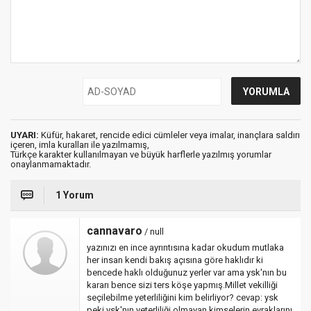
UYARI:
Küfür, hakaret, rencide edici cümleler veya imalar, inançlara saldırı
içeren, imla kuralları ile yazılmamış,
Türkçe karakter kullanılmayan ve büyük harflerle yazılmış yorumlar
onaylanmamaktadır.
1 Yorum
cannavaro
/ null
yazınızı en ince ayrıntısına kadar okudum mutlaka
her insan kendi bakış açısına göre haklıdır ki
bencede haklı olduğunuz yerler var ama ysk'nın bu
kararı bence sizi ters köşe yapmış.Millet vekilliği
seçilebilme yeterliliğini kim belirliyor? cevap: ysk
peki ysk'nın yeterliliği olmayan kimselerin evraklarını