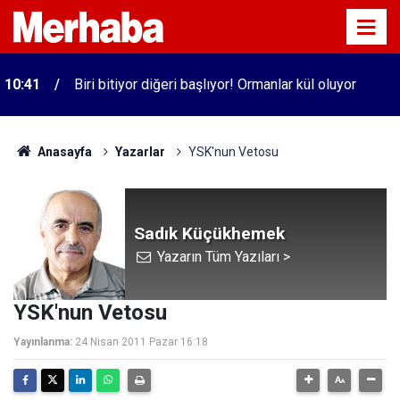
10:41
Biri bitiyor diğeri başlıyor! Ormanlar kül oluyor
Anasayfa
Yazarlar
YSK'nun Vetosu
Sadık Küçükhemek
Yazarın Tüm Yazıları >
YSK'nun Vetosu
Yayınlanma:
24 Nisan 2011 Pazar 16:18