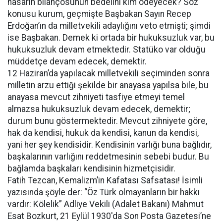
hasarın bilançosunun bedelini kim ödeyecek? Söz
konusu kurum, geçmişte Başbakan Sayın Recep
Erdoğan’ın da milletvekili adaylığını veto etmişti; şimdi
ise Başbakan. Demek ki ortada bir hukuksuzluk var, bu
hukuksuzluk devam etmektedir. Statüko var olduğu
müddetçe devam edecek, demektir.
12 Haziran’da yapılacak milletvekili seçiminden sonra
milletin arzu ettiği şekilde bir anayasa yapılsa bile, bu
anayasa mevcut zihniyeti tasfiye etmeyi temel
almazsa hukuksuzluk devam edecek, demektir;
durum bunu göstermektedir. Mevcut zihniyete göre,
hak da kendisi, hukuk da kendisi, kanun da kendisi,
yani her şey kendisidir. Kendisinin varlığı buna bağlıdır,
başkalarının varlığını reddetmesinin sebebi budur. Bu
bağlamda başkaları kendisinin hizmetçisidir.
Fatih Tezcan, Kemalizm’in Kafatası Safsatası! İsimli
yazısında şöyle der: “Öz Türk olmayanların bir hakkı
vardır: Kölelik” Adliye Vekili (Adalet Bakanı) Mahmut
Esat Bozkurt, 21 Eylül 1930′da Son Posta Gazetesi’ne