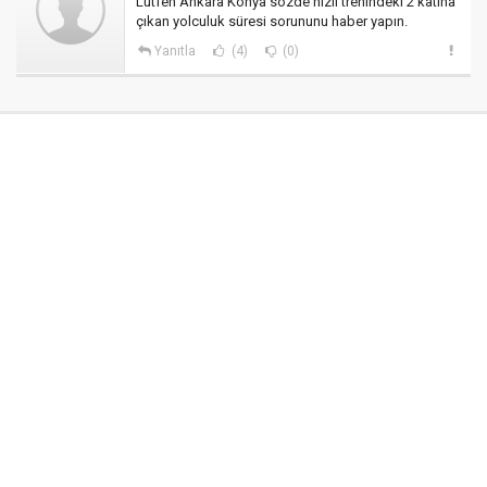
Lütfen Ankara Konya sözde hızlı trenindeki 2 katına
çıkan yolculuk süresi sorununu haber yapın.
Yanıtla
(4)
(0)