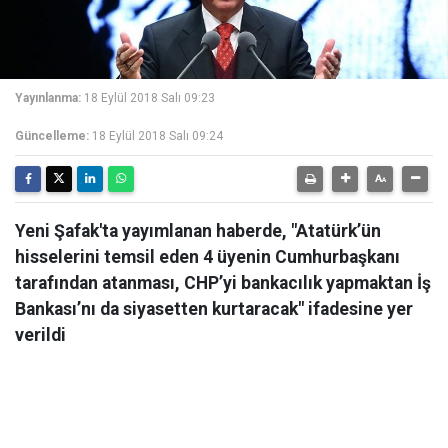
Yayınlanma:
18 Eylül 2018 Salı 09:23
Güncelleme:
18 Eylül 2018 Salı 09:24
Yeni Şafak'ta yayımlanan haberde, "Atatürk’ün
hisselerini temsil eden 4 üyenin Cumhurbaşkanı
tarafından atanması, CHP’yi bankacılık yapmaktan İş
Bankası’nı da siyasetten kurtaracak" ifadesine yer
verildi