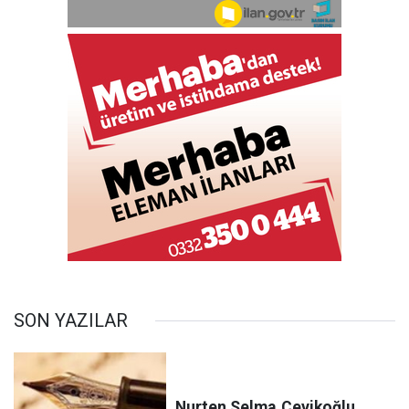
SON YAZILAR
Nurten Selma
Çevikoğlu