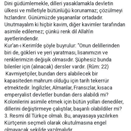
Dini güdümlemekle, dilleri yasaklamakla devletin
ülkesi ve milletiyle bütünlüğü korunamaz; çözülmeyi
hızlandırır. Günümüzde yaşananlar ortadadır.
Unutmayalım ki hiçbir kavim, diğer kavimler tarafından
asimile edilemez; çünkü renk dil Allah’ın
ayetlerindendir.
Kur’an-ı Kerim’de şöyle buyrulur: “Onun delillerinden
biri de, gökleri ve yeri yaratması, lisanımızın ve
renklerimizin değişik olmasıdır. Şüphesiz bunda
bilenler için (alınacak) dersler vardır. (Rûm: 22)
Kavmiyetçiler, bundan ders alabilecek bir
kapasiteden mahrum olduğu için tarih tekerrür
etmektedir. İngilizler, Almanlar, Fransızlar, kısaca
emperyalist devletler bundan ders alabildi mi?
Kolonilerini asimile etmek için bütün yolları denediler,
dillerini değiştirmeye çalıştılar, başarılı olabildiler mi?
3. Resmi dil Türkçe olmalı. Bu, anayasaya yazılırken
Kürtçenin seçmeli olarak okutulmasına engel
olmayacak şekilde yazılmalıdır.