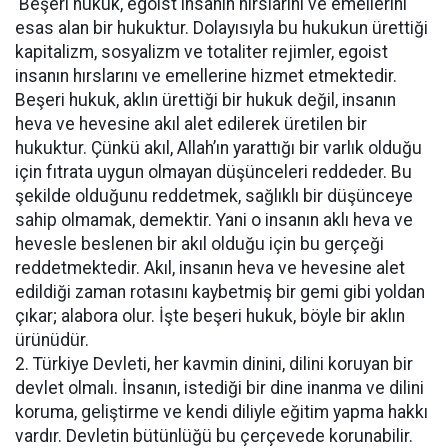
Beşeri hukuk, egoist insanın hırslarını ve emellerini
esas alan bir hukuktur. Dolayısıyla bu hukukun ürettiği
kapitalizm, sosyalizm ve totaliter rejimler, egoist
insanın hırslarını ve emellerine hizmet etmektedir.
Beşeri hukuk, aklın ürettiği bir hukuk değil, insanın
heva ve hevesine akıl alet edilerek üretilen bir
hukuktur. Çünkü akıl, Allah’ın yarattığı bir varlık olduğu
için fıtrata uygun olmayan düşünceleri reddeder. Bu
şekilde olduğunu reddetmek, sağlıklı bir düşünceye
sahip olmamak, demektir. Yani o insanın aklı heva ve
hevesle beslenen bir akıl olduğu için bu gerçeği
reddetmektedir. Akıl, insanın heva ve hevesine alet
edildiği zaman rotasını kaybetmiş bir gemi gibi yoldan
çıkar; alabora olur. İşte beşeri hukuk, böyle bir aklın
ürünüdür.
2. Türkiye Devleti, her kavmin dinini, dilini koruyan bir
devlet olmalı. İnsanın, istediği bir dine inanma ve dilini
koruma, geliştirme ve kendi diliyle eğitim yapma hakkı
vardır. Devletin bütünlüğü bu çerçevede korunabilir.