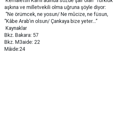
Kemalettin Kâmi adında sözde şair olan “Türklük
aşkına ve milletvekili olma uğruna şöyle diyor:
“Ne örümcek, ne yosun/ Ne mûcize, ne füsun,
“Kâbe Arab’ın olsun/ Çankaya bize yeter...”
Kaynaklar
Bkz. Bakara: 57
Bkz. M3aide: 22
Mâide:24