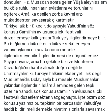
döndüler. Hz. Musa’dan sonra gelen Yûşâ aleyhisslem
bu köle ruhlu insanların evlatlarını ve torunlarını
eğiterek Amâlika denilen zorba kavmi arz-ı
mukaddesten savaşarak çıkartmıştır.
Türkiye laik bir ülkedir, dolayısıyla Yahudi’nin söz
konusu Camii’nin avlusunda içki festivali
düzenlemeye kalkışması Türkiye’yi ilgilendirmeye bilir.
Bu bağlamda laik ülkenin laik ve sekülerleşen
vatandaşlarını da söz konusu mesele
ilgilendirmeyebilir. İlgilendirmesi de düşünülemez.
Saygı duyarız; ama bu şekilde bizi ve Muhterem
Davudoğlu’nu hafife almak doğru değildir.
Unutmayalım ki, Türkiye halkının ekseriyeti laik değil
Müslüman’dır. Dolayısıyla bu mesele Müslümanları
yakından ilgilendirir. İslâm âleminden gelen tepki
üzerine Yahudi, söz konusu Camii’nin avlusunda içki
festivali düzenlemekten vazgeçmiştir. İşte bizim söz
konusu yazımız bu tepkinin bir parçasıdır. Yahudi’ye
haddi bildirilmeli demekle niyetimiz onlarla savaşmak