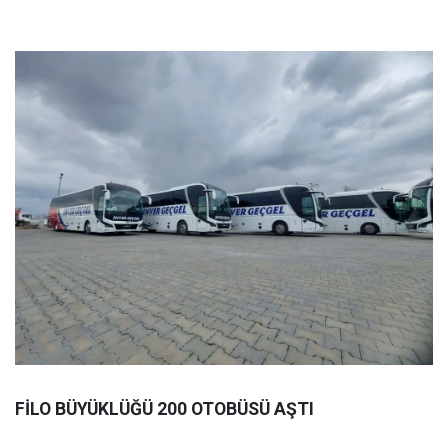
FİLO BÜYÜKLÜĞÜ 200 OTOBÜSÜ AŞTI