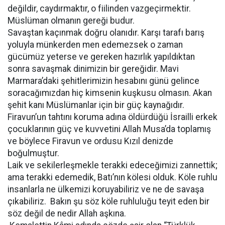
değildir, caydırmaktır, o fiilinden vazgeçirmektir.
Müslüman olmanın gereği budur.
Savaştan kaçınmak doğru olanıdır. Karşı tarafı barış
yoluyla münkerden men edemezsek o zaman
gücümüz yeterse ve gereken hazırlık yapıldıktan
sonra savaşmak dinimizin bir gereğidir. Mavi
Marmara’daki şehitlerimizin hesabını günü gelince
soracağımızdan hiç kimsenin kuşkusu olmasın. Akan
şehit kanı Müslümanlar için bir güç kaynağıdır.
Firavun’un tahtını koruma adına öldürdüğü İsrailli erkek
çocuklarının güç ve kuvvetini Allah Musa’da toplamış
ve böylece Firavun ve ordusu Kızıl denizde
boğulmuştur.
Laik ve sekilerleşmekle terakki edeceğimizi zannettik;
ama terakki edemedik, Batı’nın kölesi olduk. Köle ruhlu
insanlarla ne ülkemizi koruyabiliriz ve ne de savaşa
çıkabiliriz. Bakın şu söz köle ruhluluğu teyit eden bir
söz değil de nedir Allah aşkına.