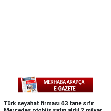
Türk seyahat firması 63 tane sıfır
Mercedes otobüs satın aldı! 2 milyar