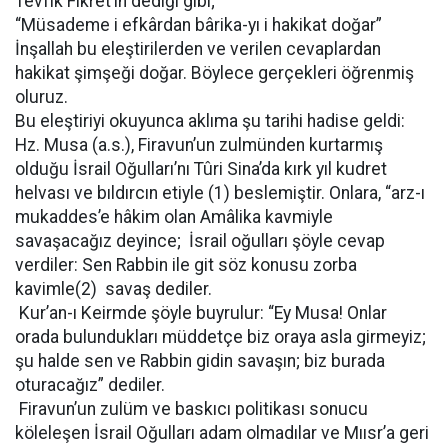
Tevfik Fikret’in dediği gibi;
“Müsademe i efkârdan bârika-yı i hakikat doğar”
İnşallah bu eleştirilerden ve verilen cevaplardan
hakikat şimşeği doğar. Böylece gerçekleri öğrenmiş
oluruz.
Bu eleştiriyi okuyunca aklıma şu tarihi hadise geldi:
Hz. Musa (a.s.), Firavun’un zulmünden kurtarmış
olduğu İsrail Oğulları’nı Tûri Sina’da kırk yıl kudret
helvası ve bıldırcın etiyle (1) beslemiştir. Onlara, “arz-ı
mukaddes’e hâkim olan Amâlika kavmiyle
savaşacağız deyince; İsrail oğulları şöyle cevap
verdiler: Sen Rabbin ile git söz konusu zorba
kavimle(2) savaş dediler.
Kur’an-ı Keirmde şöyle buyrulur: “Ey Musa! Onlar
orada bulundukları müddetçe biz oraya asla girmeyiz;
şu halde sen ve Rabbin gidin savaşın; biz burada
oturacağız” dediler.
Firavun’un zulüm ve baskıcı politikası sonucu
köleleşen İsrail Oğulları adam olmadılar ve Mıısr’a geri