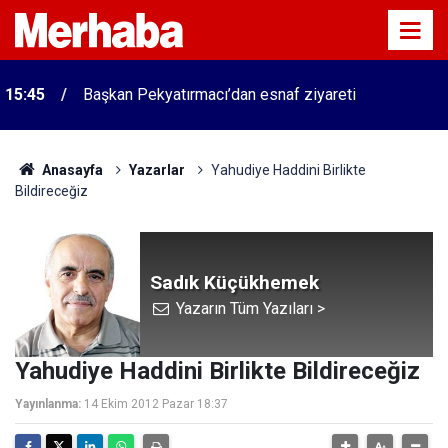
15:45
Başkan Pekyatırmacı’dan esnaf ziyareti
Anasayfa
Yazarlar
Yahudiye Haddini Birlikte
Bildireceğiz
Sadık Küçükhemek
Yazarın Tüm Yazıları >
Yahudiye Haddini Birlikte Bildireceğiz
Yayınlanma:
14 Ekim 2012 Pazar 18:37