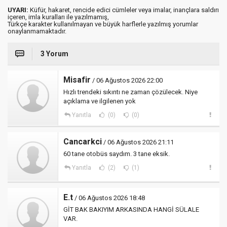
UYARI:
Küfür, hakaret, rencide edici cümleler veya imalar, inançlara saldırı
içeren, imla kuralları ile yazılmamış,
Türkçe karakter kullanılmayan ve büyük harflerle yazılmış yorumlar
onaylanmamaktadır.
3 Yorum
Misafir
/ 06 Ağustos 2026 22:00
Hızlı trendeki sıkıntı ne zaman çözülecek. Niye
açıklama ve ilgilenen yok
Yanıtla
(0)
(0)
Cancarkci
/ 06 Ağustos 2026 21:11
60 tane otobüs saydım. 3 tane eksik.
Yanıtla
(2)
(1)
E.t
/ 06 Ağustos 2026 18:48
GİT BAK BAKIYIM ARKASINDA HANGİ SÜLALE
VAR.