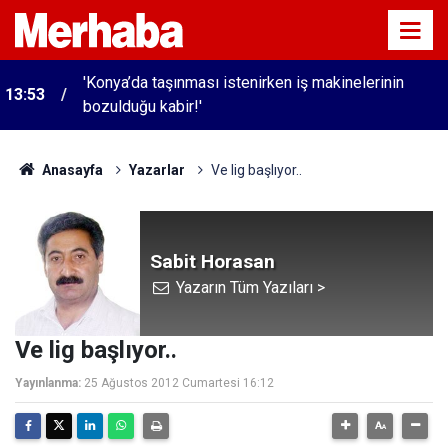
'Konya’da taşınması istenirken iş makinelerinin
13:53
bozulduğu kabir!'
Anasayfa
Yazarlar
Ve lig başlıyor..
Sabit Horasan
Yazarın Tüm Yazıları >
Ve lig başlıyor..
Yayınlanma:
25 Ağustos 2012 Cumartesi 16:12