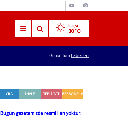
Konya
30 °C
10:29
Konya'da bu konuma 144 kişi kapasiteli huzurevi
Günün tüm
haberleri