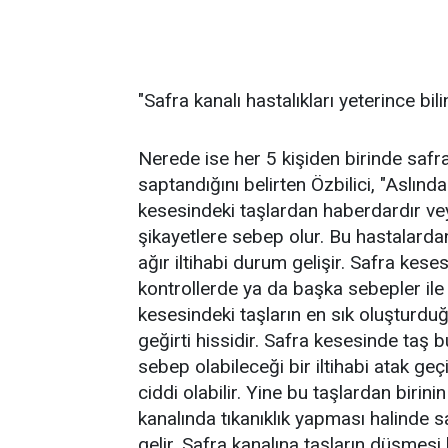
"Safra kanalı hastalıkları yeterince bil
Nerede ise her 5 kişiden birinde safr
saptandığını belirten Özbilici, "Aslın
kesesindeki taşlardan haberdardır veya 
şikayetlere sebep olur. Bu hastalardan
ağır iltihabi durum gelişir. Safra kes
kontrollerde ya da başka sebepler ile 
kesesindeki taşların en sık oluşturduğ
geğirti hissidir. Safra kesesinde taş bu
sebep olabileceği bir iltihabi atak ge
ciddi olabilir. Yine bu taşlardan birin
kanalında tıkanıklık yapması halinde s
gelir. Safra kanalına taşların düşmesi