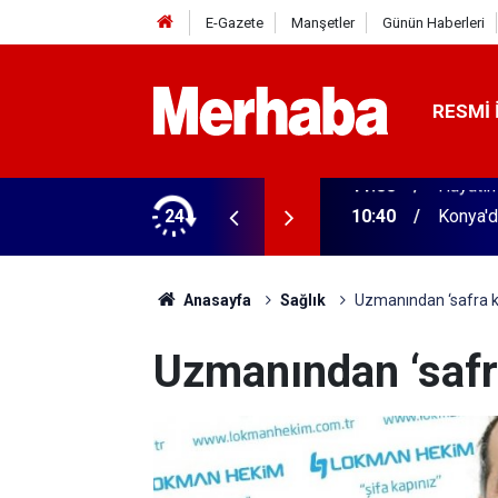
E-Gazete
Manşetler
Günün Haberleri
RESMI 
24
10:40
Konya'd
Anasayfa
Sağlık
Uzmanından ‘safra ke
Uzmanından ‘safra