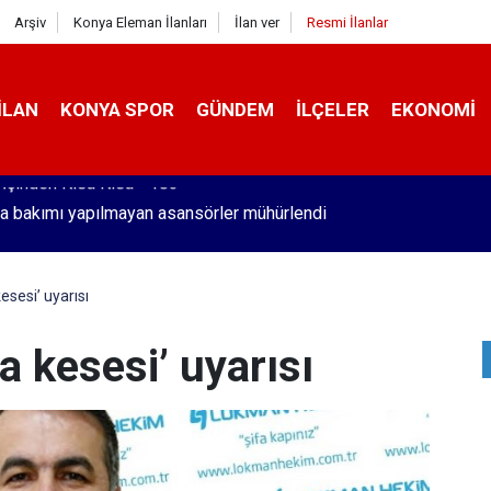
Arşiv
Konya Eleman İlanları
İlan ver
Resmi İlanlar
İLAN
KONYA SPOR
GÜNDEM
İLÇELER
EKONOMI
a bakımı yapılmayan asansörler mühürlendi
sesi’ uyarısı
 kesesi’ uyarısı