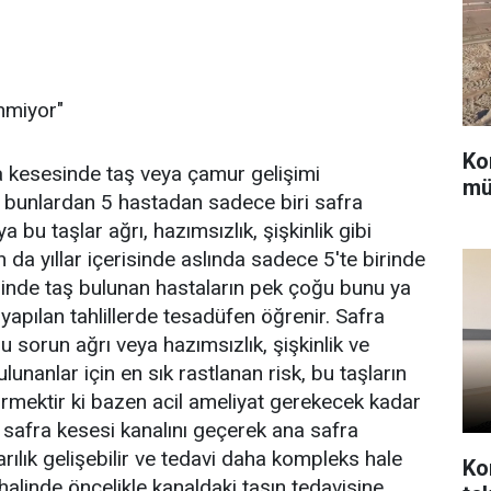
inmiyor"
Ko
a kesesinde taş veya çamur gelişimi
mü
da bunlardan 5 hastadan sadece biri safra
bu taşlar ağrı, hazımsızlık, şişkinlik gibi
 da yıllar içerisinde aslında sadece 5'te birinde
esinde taş bulunan hastaların pek çoğu bunu ya
yapılan tahlillerde tesadüfen öğrenir. Safra
u sorun ağrı veya hazımsızlık, şişkinlik ve
lunanlar için en sık rastlanan risk, bu taşların
çirmektir ki bazen acil ameliyat gerekecek kadar
in safra kesesi kanalını geçerek ana safra
arılık gelişebilir ve tedavi daha kompleks hale
Ko
 halinde öncelikle kanaldaki taşın tedavisine