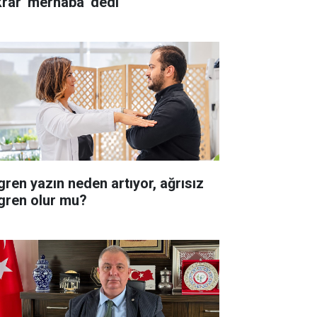
krar 'merhaba' dedi
gren yazın neden artıyor, ağrısız
gren olur mu?