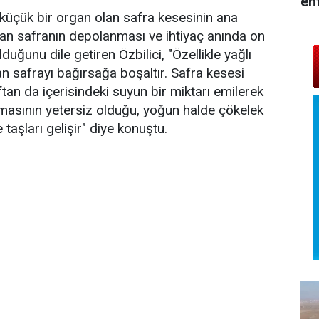
en
 küçük bir organ olan safra kesesinin ana
anan safranın depolanması ve ihtiyaç anında on
uğunu dile getiren Özbilici, "Özellikle yağlı
n safrayı bağırsağa boşaltır. Safra kesesi
ftan da içerisindeki suyun bir miktarı emilerek
ılmasının yetersiz olduğu, yoğun halde çökelek
aşları gelişir" diye konuştu.