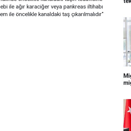
te
bi ile ağır karaciğer veya pankreas iltihabı
m ile öncelikle kanaldaki taş çıkarılmalıdır"
Mi
mi