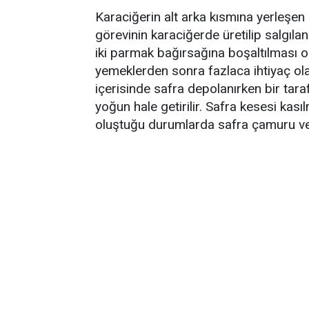
Karaciğerin alt arka kısmına yerleşen
görevinin karaciğerde üretilip salgıl
iki parmak bağırsağına boşaltılması old
yemeklerden sonra fazlaca ihtiyaç ola
içerisinde safra depolanırken bir tara
yoğun hale getirilir. Safra kesesi kas
oluştuğu durumlarda safra çamuru ve t