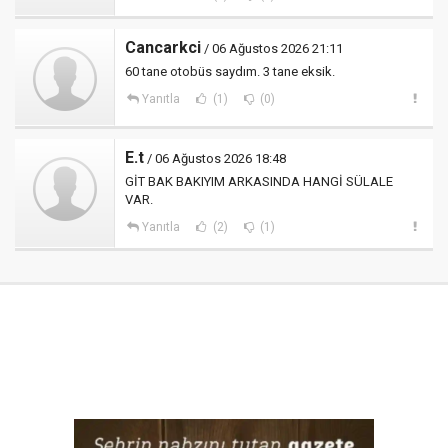
Cancarkci
/ 06 Ağustos 2026 21:11
60 tane otobüs saydım. 3 tane eksik.
Yanıtla
(1)
(0)
E.t
/ 06 Ağustos 2026 18:48
GİT BAK BAKIYIM ARKASINDA HANGİ SÜLALE
VAR.
Yanıtla
(2)
(1)