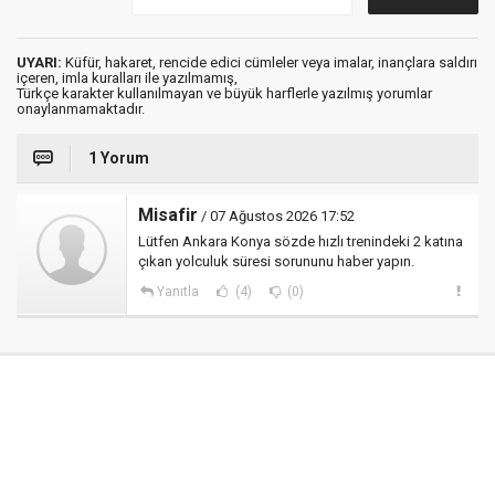
UYARI:
Küfür, hakaret, rencide edici cümleler veya imalar, inançlara saldırı
içeren, imla kuralları ile yazılmamış,
Türkçe karakter kullanılmayan ve büyük harflerle yazılmış yorumlar
onaylanmamaktadır.
1 Yorum
Misafir
/ 07 Ağustos 2026 17:52
Lütfen Ankara Konya sözde hızlı trenindeki 2 katına
çıkan yolculuk süresi sorununu haber yapın.
Yanıtla
(4)
(0)