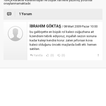
Türkçe karakter kullanılmayan ve büyük harflerle yazılmış yorumlar
onaylanmamaktadır.
1 Yorum
İBRAHİM GÖKTAŞ
/ 08 Mart 2009 Pazar 10:00
bu galibiyette en büyük rol kaleci oüğuzhana ait
kzendisini tebrik ediyoruz, inşallah sezon sonuna
kadar kaleyi kendisi korur. zaten jeforsan kova
kaleci olduğunu önceki maçlarda belli etti. hemen
satılsın.
Yanıtla
(0)
(0)