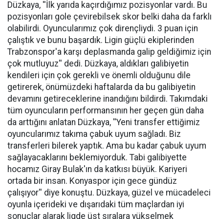
Düzkaya, ''İlk yarıda kaçırdığımız pozisyonlar vardı. Bu
pozisyonları gole çevirebilsek skor belki daha da farklı
olabilirdi. Oyuncularımız çok dirençliydi. 3 puan için
çalıştık ve bunu başardık. Ligin güçlü ekiplerinden
Trabzonspor'a karşı deplasmanda galip geldiğimiz için
çok mutluyuz'' dedi. Düzkaya, aldıkları galibiyetin
kendileri için çok gerekli ve önemli olduğunu dile
getirerek, önümüzdeki haftalarda da bu galibiyetin
devamını getireceklerine inandığını bildirdi. Takımdaki
tüm oyuncuların performansının her geçen gün daha
da arttığını anlatan Düzkaya, ''Yeni transfer ettiğimiz
oyuncularımız takıma çabuk uyum sağladı. Biz
transferleri bilerek yaptık. Ama bu kadar çabuk uyum
sağlayacaklarını beklemiyorduk. Tabi galibiyette
hocamız Giray Bulak'ın da katkısı büyük. Kariyeri
ortada bir insan. Konyaspor için gece gündüz
çalışıyor'' diye konuştu. Düzkaya, güzel ve mücadeleci
oyunla içerideki ve dışarıdaki tüm maçlardan iyi
sonuçlar alarak ligde üst sıralara yükselmek