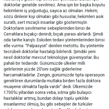
doktorlar genelde sevilmez. Ama işin bir başka boyutu
hekimlerin iş yoğunluğu, sayıca az olmaları. Hekim;
sözü dinlenir kişi olmaları gibi hususlar, hekimleri asık
suratlı, sert mizaçlı insanlar gibi göstermiştir.
Doktorların sevilmeme sebeplerinden birisi de
Cerrahlara bıçakçı denirdi; bıçak parası alırlardı. Şimdi
oda tarihe karıştı. Eskiden tedavi yöntemlerinden birisi
elle vurma
“Palpasyon” denilen metottu. Bu yöntemle
tecrübeli doktorlar hastalığı bilirlerdi. Şimdiki yeni
nesil doktorlar mevcut teknolojiye güveniyorlar. Bu
pahalı bir tedavidir. Günümüzde ülkeler milli
gelirlerinin yüzde 20’sini sağlık giderlerine
harcamaktadırlar. Zengin, günümüzde tıpta operasyon
gerektiren durumlarda mutlaka birden fazla doktora
muayene olmakta fayda vardır” dedi. Ülkemizde
1700’lü yıllardan sonra veba, sıtma gibi bulaşıcı
hastalıklar artmış, bundan dolayı toplu şekilde
insanlarımız ölmüş, bu gibi sebepler de türküler