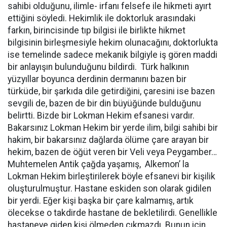
sahibi olduğunu, ilimle- irfanı felsefe ile hikmeti ayırt
ettiğini söyledi. Hekimlik ile doktorluk arasındaki
farkın, birincisinde tıp bilgisi ile birlikte hikmet
bilgisinin birleşmesiyle hekim olunacağını, doktorlukta
ise temelinde sadece mekanik bilgiyle iş gören maddi
bir anlayışın bulunduğunu bildirdi.
Türk halkının
yüzyıllar boyunca derdinin dermanını bazen bir
türküde, bir şarkıda dile getirdiğini, çaresini ise bazen
sevgili de, bazen de bir din büyüğünde bulduğunu
belirtti. Bizde bir Lokman Hekim efsanesi vardır.
Bakarsınız Lokman Hekim bir yerde ilim, bilgi sahibi bir
hakim, bir bakarsınız dağlarda ölüme çare arayan bir
hekim, bazen de öğüt veren bir Veli veya Peygamber…
Muhtemelen Antik çağda yaşamış,
Alkemon’ la
Lokman Hekim birleştirilerek böyle efsanevi bir kişilik
oluşturulmuştur. Hastane eskiden son olarak gidilen
bir yerdi. Eğer kişi başka bir çare kalmamış, artık
ölecekse o takdirde hastane de bekletilirdi. Genellikle
hastaneye giden kişi ölmeden çıkmazdı. Bunun için