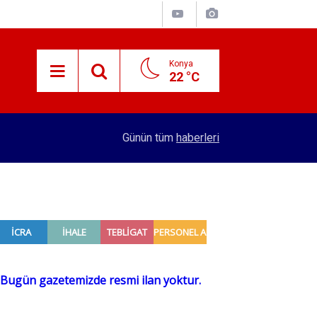
Konya
22 °C
15:38
Konyalı patron 70 bin TL maaşla personel arıyor!
Günün tüm
haberleri