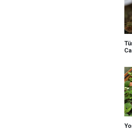
Tü
Ca
Yo