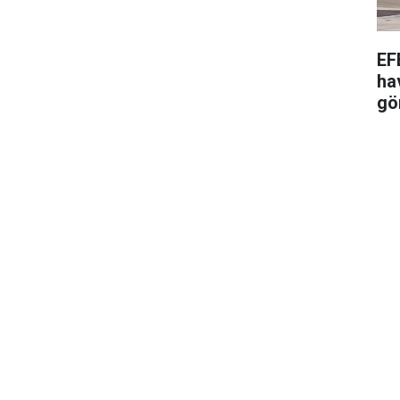
EF
ha
gö