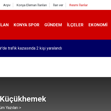
Arşiv
Konya Eleman İlanları
İlan ver
Resmi İlanlar
İLAN
KONYA SPOR
GÜNDEM
İLÇELER
EKONOMI
r'de trafik kazasında 2 kişi yaralandı
 Küçükhemek
üm Yazıları >