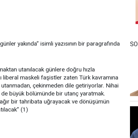
günler yakında” isimli yazısının bir paragrafında
SO
aktan utanılacak günlere doğru hızla
şı liberal maskeli faşistler zaten Türk kavramına
hiç utanmadan, çekinmeden dile getiriyorlar. Nihai
n de büyük bölümünde bir utanç yaratmak.
i ağır bir tahribata uğrayacak ve dönüşümün
ılacak” (1)