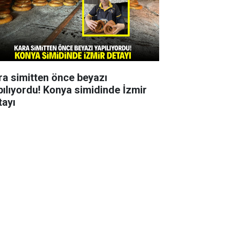
ra simitten önce beyazı
pılıyordu! Konya simidinde İzmir
tayı