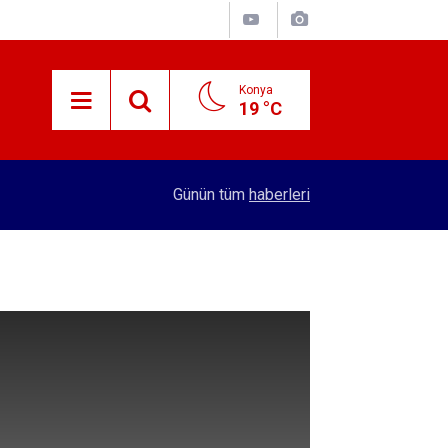
Konya
19 °C
15:59
Konya'nın öncü firması atakta! Yeni yatırıma imza
Günün tüm
haberleri