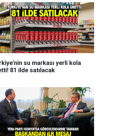
rkiye'nin su markası yerli kola
tti! 81 ilde satılacak