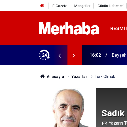
E-Gazete
Manşetler
Günün Haberleri
RESMI 
rme tamam! Başkandan ilk mesaj
24
16:02
Beyşehi
Anasayfa
Yazarlar
Türk Olmak
Sadık
Yazarın T