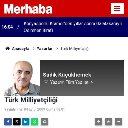
Konyasporlu Kramer'den yıllar sonra Galatasaraylı
16:04
Osimhen itirafı
Anasayfa
Yazarlar
Türk Milliyetçiliği
Sadık Küçükhemek
Yazarın Tüm Yazıları >
Türk Milliyetçiliği
Yayınlanma:
04 Eylül 2009 Cuma 18:01