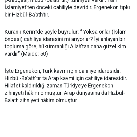
(Arapçası, Hizbül-Ba’ath’tır.)
zihniyeti vardır. Yani
İslamiyet’ten önceki cahiliyle devridir. Ergenekon tıpkı
bir Hizbül-Ba’ath’tır.
Kuran-ı Kerim’de şöyle buyrulur: “ Yoksa onlar (İslam
öncesi) cahiliye idaresini mi arıyorlar? İyi anlayan bir
topluma göre, hükümranlığı Allah’tan daha güzel kim
vardır” (Maide: 50)
İşte Ergenekon, Türk kavmi için cahiliye idaresidir.
Hizbül-Ba’ath’tır ta Arap kavmi için cahiliye idaresidir.
Hilafet kaldırıldığı zaman Türkiye’ye Ergenekon
zihniyeti hâkim olmuştur. Arap dünyasına da Hizbül-
Ba’ath zihniyeti hâkim olmuştur