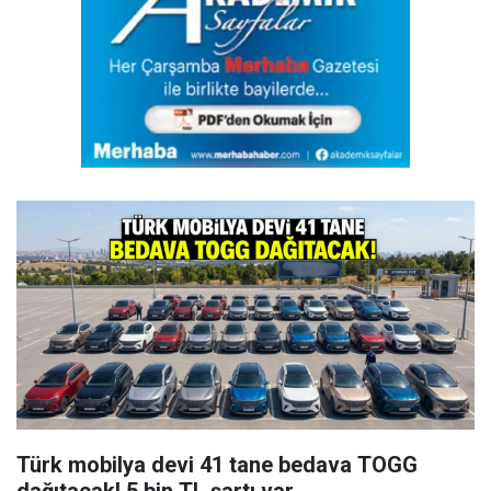
Türk mobilya devi 41 tane bedava TOGG
dağıtacak! 5 bin TL şartı var