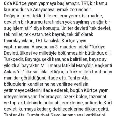
6’da Kürtçe yayın yapmaya başlamıştır. TRT, bir kamu
kurumudur ve Anayasaya uymak zorundadır.
Değiştirilmesi teklif bile edilemeyecek bir madde,
devletin bir kurumu tarafından yok sayılmış ve ağır bir
suç işlemiştir” diye konuştu. Üniter devleti ‘tek devlet,
tek millet, tek vatan, tek bayrak, tek dil’ olarak
tanımlayanların, TRT kanalıyla Kürtçe yayın
yaptırmasının Anayasanın 3. maddesindeki “Türkiye
Devleti, ülkesi ve milletiyle bölünmez bir bütündür, dili
Türkçe’dir. Bayrağı, şekli kanunda belirtilen, beyaz ay
yıldızlı al bayraktır. Milli marşı İstiklal Marşı’dır. Başkenti
Ankara’dır” ilkesini ihlal ettiği için Türk milleti tarafından
manidar görüldüğünü ifade etti. Tanfer Ata,
bölücülerin kendilerine ne verilirse verilsin
yetinmeyeceklerini ifade ederek, bugün Kürtçe yayın
isteyenlerin yarın federasyon, özerk bölge, tazminat
ve toprak talebinde bulunabileceklerine, neticede Kürt
devleti kurmaya kadar gidebileceklerine dikkat çekti.
Tanfer Ata, Cumhuriyet Savcılarının yasal yetkilerini