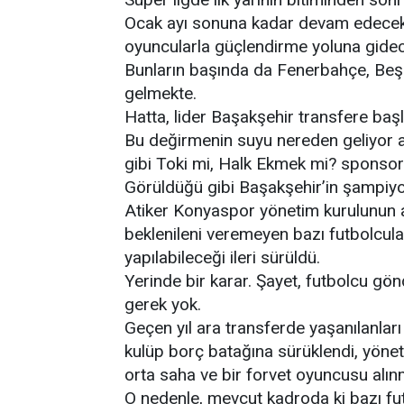
Ocak ayı sonuna kadar devam edecek a
oyuncularla güçlendirme yoluna gidec
Bunların başında da Fenerbahçe, Beşi
gelmekte.
Hatta, lider Başakşehir transfere başla
Bu değirmenin suyu nereden geliyor an
gibi Toki mi, Halk Ekmek mi? sponsor o
Görüldüğü gibi Başakşehir’in şampiyo
Atiker Konyaspor yönetim kurulunun a
beklenileni veremeyen bazı futbolcular
yapılabileceği ileri sürüldü.
Yerinde bir karar. Şayet, futbolcu gö
gerek yok.
Geçen yıl ara transferde yaşanılanları
kulüp borç batağına sürüklendi, yönet
orta saha ve bir forvet oyuncusu alınm
O nedenle, mevcut kadroda ki bazı fut