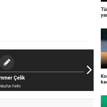
Tü
ya
Ko
mmer Çelik
ka
nbul'un Fethi