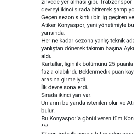
zirvede yer alması gibi. Trabzonspor is
devreyi ikinci sırada bitirerek şampiyo
Geçen sezon sıkıntılı bir lig geçiren v
Atiker Konyaspor, yeni yönetimiyle bu s
yarısında.
Her ne kadar sezona yanlış teknik a
yanlıştan dönerek takımın başına Ayk
aldı.
Kartallar, ligin ilk bölümünü 25 puanla
fazla olabilirdi. Beklenmedik puan kay
arasına girmeliydi.
İlk devre sona erdi.
Sırada ikinci yarı var.
Umarım bu yarıda istenilen olur ve At
bulur.
Bu Konyaspor’a gönül veren tüm Konyal
***
Süper ligde ilk yarının bitiminden sonr