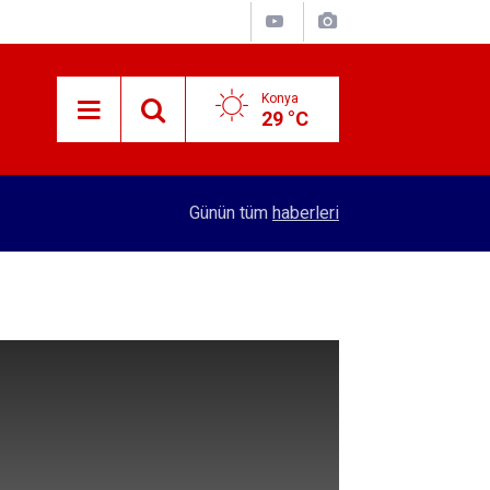
Konya
29 °C
11:44
Gümrük kapısından günlük tır çıkışı rekoru kırıldı
Günün tüm
haberleri