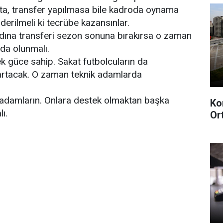
tta, transfer yapılmasa bile kadroda oynama
erilmeli ki tecrübe kazansınlar.
ına transferi sezon sonuna bırakırsa o zaman
da olunmalı.
ek güce sahip. Sakat futbolcuların da
artacak. O zaman teknik adamlarda
 adamların. Onlara destek olmaktan başka
Ko
ı.
Or