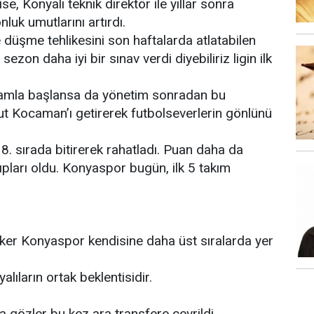
e, Konyalı teknik direktör ile yıllar sonra
nluk umutlarını artırdı.
e düşme tehlikesini son haftalarda atlatabilen
ezon daha iyi bir sınav verdi diyebiliriz ligin ilk
damla başlansa da yönetim sonradan bu
ut Kocaman’ı getirerek futbolseverlerin gönlünü
 8. sırada bitirerek rahatladı. Puan daha da
ıpları oldu. Konyaspor bugün, ilk 5 takım
iker Konyaspor kendisine daha üst sıralarda yer
ıların ortak beklentisidir.
a gözler bu kez ara transfere çevrildi.