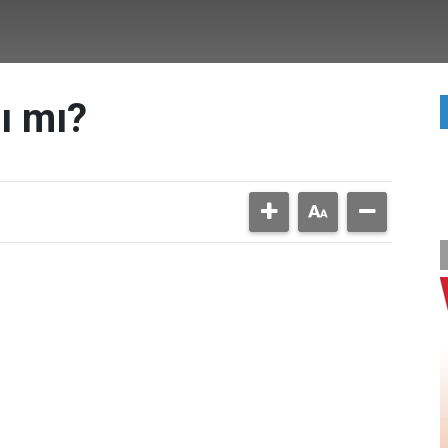
ı mı?