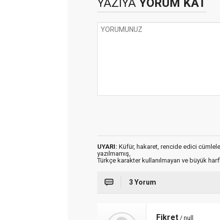
YAZIYA
YORUM KAT
UYARI:
Küfür, hakaret, rencide edici cümleler 
yazılmamış,
Türkçe karakter kullanılmayan ve büyük har
3 Yorum
Fikret
/ null