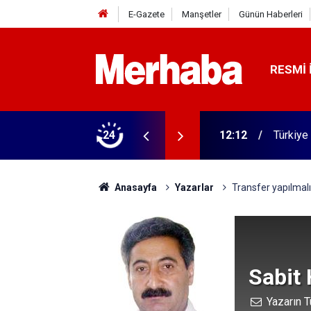
E-Gazete
Manşetler
Günün Haberleri
RESMI 
lli oldu
24
12:12
Türkiye 
Anasayfa
Yazarlar
Transfer yapılmal
Sabit
Yazarın T