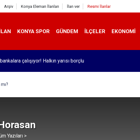
Arşiv
Konya Eleman İlanları
İlan ver
Resmi İlanlar
İLAN
KONYA SPOR
GÜNDEM
İLÇELER
EKONOMI
bankalara çalışıyor! Halkın yarısı borçlu
ı mı?
 Horasan
üm Yazıları >