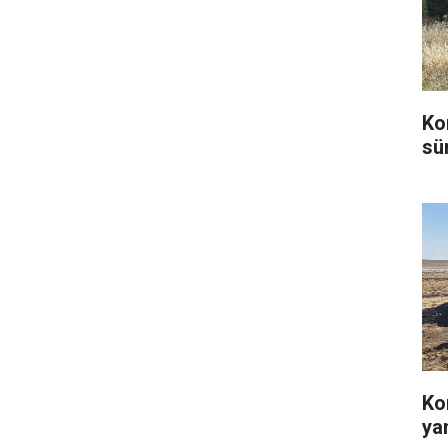
Ko
sü
Ko
ya