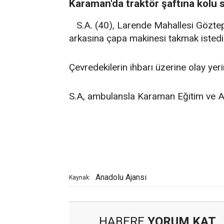
Karaman'da traktör şaftına kolu sı
S.A. (40), Larende Mahallesi Göztep
arkasına çapa makinesi takmak istediğ
Çevredekilerin ihbarı üzerine olay yerin
S.A, ambulansla Karaman Eğitim ve Ar
Anadolu Ajansı
Kaynak:
HABERE
YORUM KAT