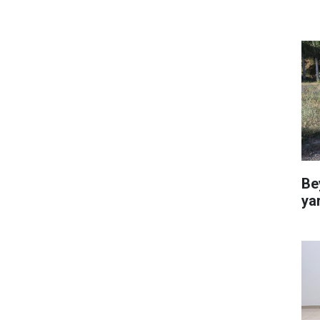
Be
ya