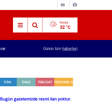
Konya
32 °C
15:29
Merkez Bankası rezervleri açıklandı
Günün tüm
haberleri