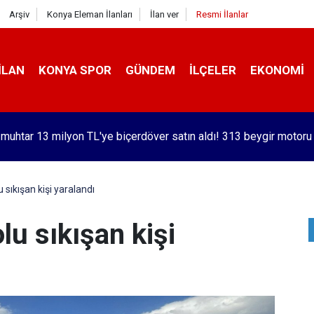
Arşiv
Konya Eleman İlanları
İlan ver
Resmi İlanlar
İLAN
KONYA SPOR
GÜNDEM
İLÇELER
EKONOMI
orlu Kramer'den yıllar sonra Galatasaraylı Osimhen itirafı
 sıkışan kişi yaralandı
lu sıkışan kişi