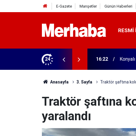
E-Gazete
Manşetler
Günün Haberleri
RESMI 
biçerdöver satın aldı! 313 beygir motoru var
24
16:04
Konyasp
Anasayfa
3. Sayfa
Traktör şaftına kolu
Traktör şaftına ko
yaralandı