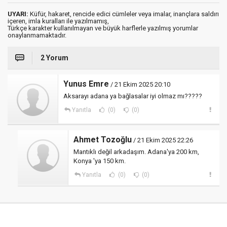
UYARI:
Küfür, hakaret, rencide edici cümleler veya imalar, inançlara saldırı
içeren, imla kuralları ile yazılmamış,
Türkçe karakter kullanılmayan ve büyük harflerle yazılmış yorumlar
onaylanmamaktadır.
2 Yorum
Yunus Emre
/ 21 Ekim 2025 20:10
Aksarayı adana ya bağlasalar iyi olmaz mı?????
Yanıtla
(0)
(0)
Ahmet Tozoğlu
/ 21 Ekim 2025 22:26
Mantıklı değil arkadaşım. Adana'ya 200 km,
Konya 'ya 150 km.
Yanıtla
(0)
(0)