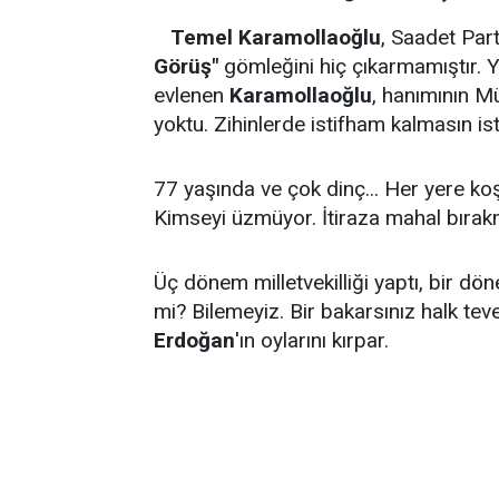
Temel Karamollaoğlu
, Saadet Par
Görüş"
gömleğini hiç çıkarmamıştır. Yük
evlenen
Karamollaoğlu
, hanımının M
yoktu. Zihinlerde istifham kalmasın ist
77 yaşında ve çok dinç... Her yere k
Kimseyi üzmüyor. İtiraza mahal bırak
Üç dönem milletvekilliği yaptı, bir dö
mi? Bilemeyiz. Bir bakarsınız halk t
Erdoğan
'ın oylarını kırpar.