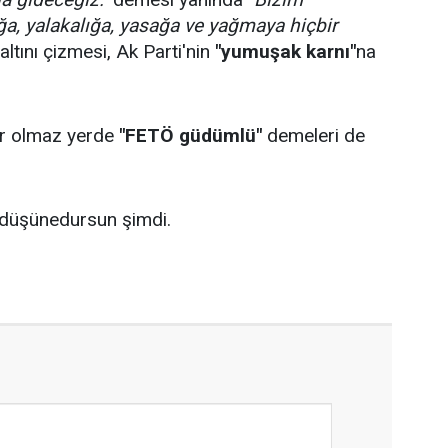
a, yalakalığa, yasağa ve yağmaya hiçbir
ltını çizmesi, Ak Parti'nin
"yumuşak karnı"
na
ur olmaz yerde
"FETÖ güdümlü"
demeleri de
ı düşünedursun şimdi.