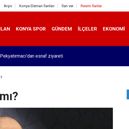
Arşiv
Konya Eleman İlanları
İlan ver
Resmi İlanlar
İLAN
KONYA SPOR
GÜNDEM
İLÇELER
EKONOMI
Pekyatırmacı’dan esnaf ziyareti
ı?
 mı?