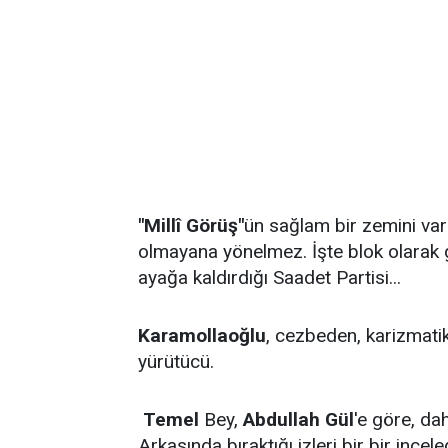
"Millî Görüş"
ün sağlam bir zemini va
olmayana yönelmez. İşte blok olarak g
ayağa kaldırdığı Saadet Partisi...
Karamollaoğlu
, cezbeden, karizmatik b
yürütücü.
Temel
Bey,
Abdullah Gül
'e göre, da
Arkasında bıraktığı izleri bir bir ince