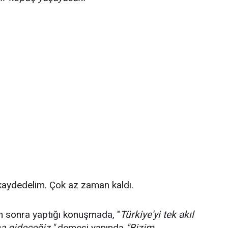
e kaydedelim. Çok az zaman kaldı.
en sonra yaptığı konuşmada, "
Türkiye'yi tek akıl
na gideceğiz."
demesi yanında
"Bizim