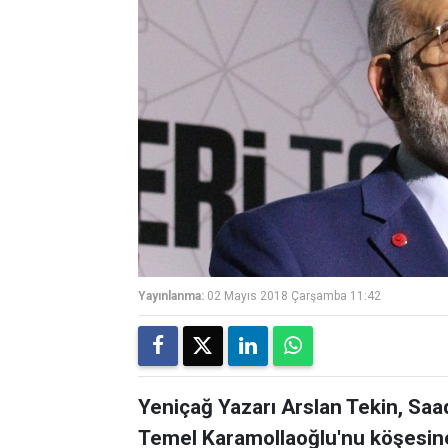
Yayınlanma:
02 Mayıs 2018 Çarşamba 11:42
Yeniçağ Yazarı Arslan Tekin, Saa
Temel Karamollaoğlu'nu köşesine