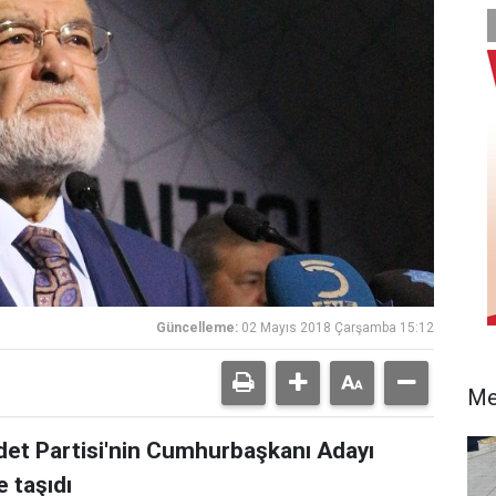
Güncelleme:
02 Mayıs 2018 Çarşamba 15:12
Me
det Partisi'nin Cumhurbaşkanı Adayı
 taşıdı