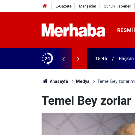
E-Gazete
Manşetler
Günün Haberleri
RESMI 
ğitim Kampüsü'ne ziyaret
24
15:45
Başkan 
Anasayfa
Medya
Temel Bey zorlar m
Temel Bey zorlar