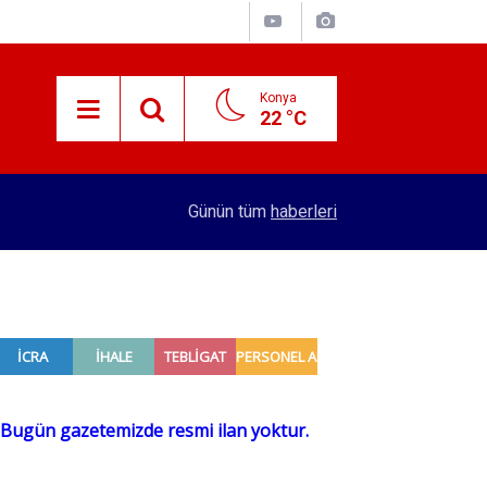
Konya
22 °C
15:38
Konyalı patron 70 bin TL maaşla personel arıyor!
Günün tüm
haberleri