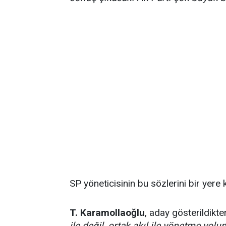
SP yöneticisinin bu sözlerini bir yer
T. Karamollaoğlu
, aday gösterildikt
ile değil, ortak akıl ile yönetme yolu