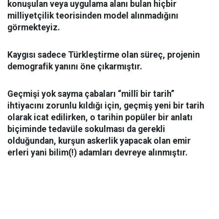
konuşulan veya uygulama alanı bulan hiçbir
milliyetçilik teorisinden model alınmadığını
görmekteyiz.
Kaygısı sadece Türkleştirme olan süreç, projenin
demografik yanını öne çıkarmıştır.
Geçmişi yok sayma çabaları “millî bir tarih”
ihtiyacını zorunlu kıldığı için, geçmiş yeni bir tarih
olarak icat edilirken, o tarihin popüler bir anlatı
biçiminde tedavüle sokulması da gerekli
olduğundan, kurşun askerlik yapacak olan emir
erleri yani bilim(!) adamları devreye alınmıştır.