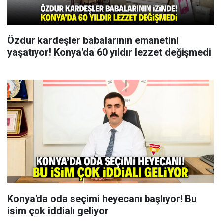
Özdur kardeşler babalarının emanetini
yaşatıyor! Konya'da 60 yıldır lezzet değişmedi
Konya'da oda seçimi heyecanı başlıyor! Bu
isim çok iddialı geliyor