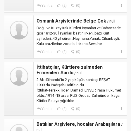
Yanıtla
(2)
(0)
Osmanlı Arşivlerinde Belge Çok
/ null
Doğu ve Kuzey Irak Kürtleri İsyanları ve Babanzade
gibi 1812-30 İsyanları bastırılırken..bazı Kürt
aşiretleri..40 yıl süren..Haymana,Yunak, Cihanbeyli,
Kulu arazilerine zorunlu İskana Sevkine..
Yanıtla
(2)
(0)
İttihatçılar, Kürtlere zulmeden
Ermenileri Sürdü
/ null
2.Abdülhamid'in 2 yaş küçük kardeşi REŞAT
1909'da Padişah-Halife oldu..
İtttihat-Terakki lideri Damadı ENVER Paşa Hükümet
oldu..1914 -18 arası RUS Ordusu Zulmünden kaçan
Kürtler Batı'ya yığıldılar..
Yanıtla
(2)
(0)
Batılılar Arşivlere, hocalar Arabaşılara
/
null