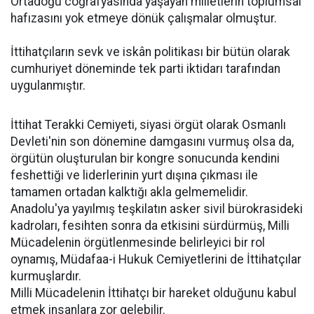
Ortadoğu coğrafyasında yaşayan milletlerin toplumsal
hafızasını yok etmeye dönük çalışmalar olmuştur.
İttihatçıların sevk ve iskân politikası bir bütün olarak
cumhuriyet döneminde tek parti iktidarı tarafından
uygulanmıştır.
İttihat Terakki Cemiyeti, siyasi örgüt olarak Osmanlı
Devleti'nin son dönemine damgasını vurmuş olsa da,
örgütün oluşturulan bir kongre sonucunda kendini
feshettiği ve liderlerinin yurt dışına çıkması ile
tamamen ortadan kalktığı akla gelmemelidir.
Anadolu'ya yayılmış teşkilatın asker sivil bürokrasideki
kadroları, fesihten sonra da etkisini sürdürmüş, Milli
Mücadelenin örgütlenmesinde belirleyici bir rol
oynamış, Müdafaa-i Hukuk Cemiyetlerini de İttihatçılar
kurmuşlardır.
Milli Mücadelenin İttihatçı bir hareket olduğunu kabul
etmek insanlara zor gelebilir.