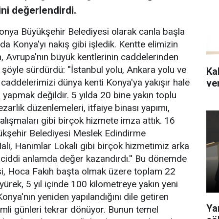
ini değerlendirdi.
onya Büyükşehir Belediyesi olarak canla başla
ılda Konya'yı nakış gibi işledik. Kentte elimizin
, Avrupa'nın büyük kentlerinin caddelerinden
i şöyle sürdürdü: ''İstanbul yolu, Ankara yolu ve
Kal
caddelerimizi dünya kenti Konya'ya yakışır hale
ver
l yapmak değildir. 5 yılda 20 bine yakın toplu
arlık düzenlemeleri, itfaiye binası yapımı,
ışmaları gibi birçok hizmete imza attık. 16
ükşehir Belediyesi Meslek Edindirme
Hali, Hanımlar Lokali gibi birçok hizmetimiz arka
e ciddi anlamda değer kazandırdı.'' Bu dönemde
esi, Hoca Fakıh başta olmak üzere toplam 22
yürek, 5 yıl içinde 100 kilometreye yakın yeni
 Konya'nın yeniden yapılandığını dile getiren
Ya
mli günleri tekrar dönüyor. Bunun temel