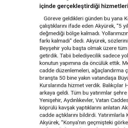
içinde gerçekleştirdiği hizmetler
Göreve geldikleri günden bu yana K
çalıştıklarını ifade eden Akyürek, ''5 y
değmediği bölge kalmadı. Yollarımızın
farkı kalmadı'' dedi. Akyürek, sözlerin
Beyşehir yolu başta olmak üzere tüm 
getirdik. Tabii belediyecilik sadece yo
konutun yapımına da öncülük ettik. Mez
cadde düzenlemeleri, ağaçlandırma çal
branşta 50 bine yakın vatandaşa Büy
Kurslarında hizmet verdik. Balıkçılar 
arkaya geldi. Tüm bu yatırımlar şehr
Yenişehir, Aydınlıkevler, Vatan Cadd
köprülü kavşak yaptıklarını anlatan Ak
cadde açtıklarını bildirdi. Yatırımlarla
Akyürek, ''Konya'nın geçmişteki görke