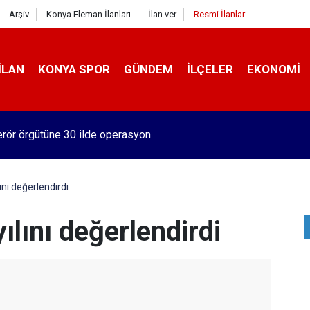
Arşiv
Konya Eleman İlanları
İlan ver
Resmi İlanlar
İLAN
KONYA SPOR
GÜNDEM
İLÇELER
EKONOMI
rör örgütüne 30 ilde operasyon
ını değerlendirdi
ılını değerlendirdi