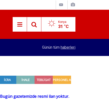
Konya
31 °C
12:07
Konya'daki okuldan sıralama başarısı
Günün tüm
haberleri