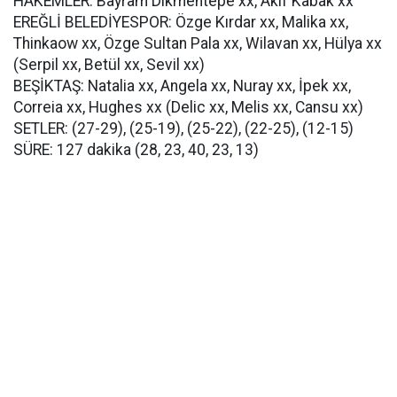
HAKEMLER: Bayram Dikmentepe xx, Akif Kabak xx
EREĞLİ BELEDİYESPOR: Özge Kırdar xx, Malika xx,
Thinkaow xx, Özge Sultan Pala xx, Wilavan xx, Hülya xx
(Serpil xx, Betül xx, Sevil xx)
BEŞİKTAŞ: Natalia xx, Angela xx, Nuray xx, İpek xx,
Correia xx, Hughes xx (Delic xx, Melis xx, Cansu xx)
SETLER: (27-29), (25-19), (25-22), (22-25), (12-15)
SÜRE: 127 dakika (28, 23, 40, 23, 13)