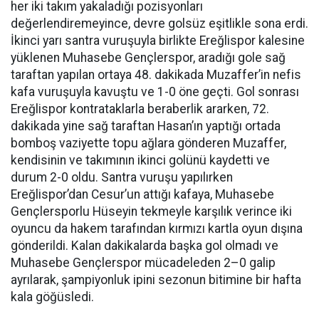
her iki takım yakaladığı pozisyonları
değerlendiremeyince, devre golsüz eşitlikle sona erdi.
İkinci yarı santra vuruşuyla birlikte Ereğlispor kalesine
yüklenen Muhasebe Gençlerspor, aradığı gole sağ
taraftan yapılan ortaya 48. dakikada Muzaffer’in nefis
kafa vuruşuyla kavuştu ve 1-0 öne geçti. Gol sonrası
Ereğlispor kontrataklarla beraberlik ararken, 72.
dakikada yine sağ taraftan Hasan’ın yaptığı ortada
bomboş vaziyette topu ağlara gönderen Muzaffer,
kendisinin ve takımının ikinci golünü kaydetti ve
durum 2-0 oldu. Santra vuruşu yapılırken
Ereğlispor’dan Cesur’un attığı kafaya, Muhasebe
Gençlersporlu Hüseyin tekmeyle karşılık verince iki
oyuncu da hakem tarafından kırmızı kartla oyun dışına
gönderildi. Kalan dakikalarda başka gol olmadı ve
Muhasebe Gençlerspor mücadeleden 2–0 galip
ayrılarak, şampiyonluk ipini sezonun bitimine bir hafta
kala göğüsledi.