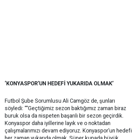
‘KONYASPOR’UN HEDEFİ YUKARIDA OLMAK’
Futbol Şube Sorumlusu Ali Camgöz de, şunları
söyledi: ““Geçtiğimiz sezon baktığımız zaman biraz
buruk olsa da nispeten başarılı bir sezon geçirdik.
Konyaspor daha iyillerine layık ve o noktadan
çalışmalarımızı devam ediyoruz. Konyaspor’un hedefi
her zaman yukarıda olmak. Süper kupada büyük