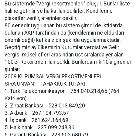
Bu sistemde “Vergi rekortmenleri” oluşur. Bunlar liste
haline getirilir ve halka ilan edilirler. Kendilerine
plaketler verilir, aferinler çekilir.
80 senedir uygulanan bu sistem şimdi de iktidarda
bulunan AKP tarafından da (kendilerinin ne oldukları
önemli değil) katıksız bir şekilde uygulanmaktadır.
Geçtiğimiz ay ülkemizin Kurumlar vergisi ve Gelir
vergisi mükellefleri arasından üst sıralarda yer alan
100’er Rekortmen ilan edildi. Bunlardan ilk 10’a girenler
şunlar:
2009 KURUMSAL VERGİ REKORTMENLERİ
SIRA UNVANI TAHAKKUK TUTARI
1. Türk Telekomünikasyon 764.040.218,65 (764
Katrilyon)
2. Ziraat Bankası 528.013.849,20
3. Akbank 267.104.793,57
4. İş bank 261.624.164,69
5. Halk bank 237.099.248,36
6. Garanti Bankası 223.603.680,79