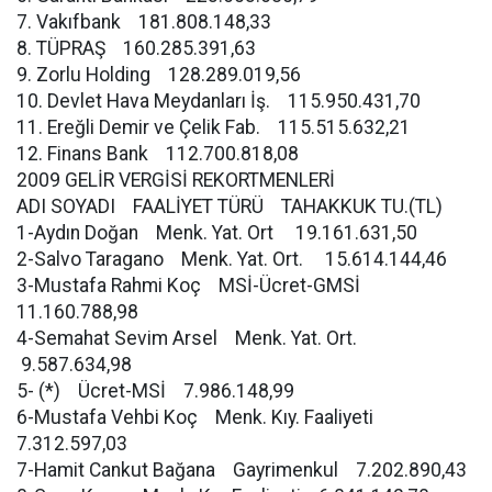
7. Vakıfbank 181.808.148,33
8. TÜPRAŞ 160.285.391,63
9. Zorlu Holding 128.289.019,56
10. Devlet Hava Meydanları İş. 115.950.431,70
11. Ereğli Demir ve Çelik Fab. 115.515.632,21
12. Finans Bank 112.700.818,08
2009 GELİR VERGİSİ REKORTMENLERİ
ADI SOYADI FAALİYET TÜRÜ TAHAKKUK TU.(TL)
1-Aydın Doğan Menk. Yat. Ort 19.161.631,50
2-Salvo Taragano Menk. Yat. Ort. 15.614.144,46
3-Mustafa Rahmi Koç MSİ-Ücret-GMSİ
11.160.788,98
4-Semahat Sevim Arsel Menk. Yat. Ort.
9.587.634,98
5- (*) Ücret-MSİ 7.986.148,99
6-Mustafa Vehbi Koç Menk. Kıy. Faaliyeti
7.312.597,03
7-Hamit Cankut Bağana Gayrimenkul 7.202.890,43