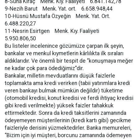
8-Suna Kıraç Menk. Kıy. Faaliyeti 6.841.142,78
9-Nezih Barut Menk. Yat. ort. 6.658.948,44
10-Hüsnü Mustafa Özyeğin Menk. Yat. Ort.
6.488.220,27
11-Nesrin Esirtgen Menk. Kıy. Faaliyeti
5.950.806,50
Bu listeler incelenince gözümüze çarpan ilk şeyin,
bankalar ve menkul kıymetlerin kârlılıkta ilk sıraları
aldıklarıdır. Ve önemli bir tespit de “konuşmaya meğer
ne kadar çok para ödediğimiz”dir.
Bankalar, milletin mevduatlarını düşük faizlerle
toplamakta ama kredi verirken (tabii yatırımlara kredi
veren bankayı bulmak mümkün değildir) tüketime
(otomobil kredisi, konut kredisi ve ferdi ihtiyaç kredisi
gibi kredi verilmekte) yüksek faizler tahakkuk
ettirmektedir. Sonra da kredi taksitlerini zamanında
ödeyemeyen müşterilerinin (kredi kartı gibi) gecikme
faizleriyle derisini yüzmektedirler. Banka memureleri,
“Bizim için iyi müşteri, borcunu zamanında ödemeyen