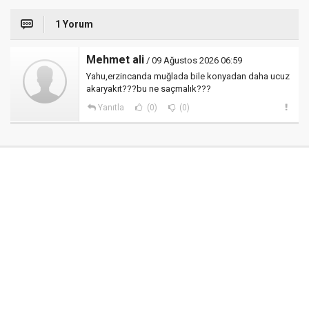
1 Yorum
Mehmet ali
/ 09 Ağustos 2026 06:59
Yahu,erzincanda muğlada bile konyadan daha ucuz
akaryakıt???bu ne saçmalık???
Yanıtla
(0)
(0)