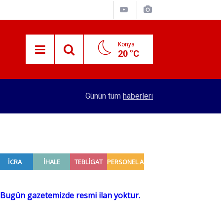
Konya
20 °C
15:29
Merkez Bankası rezervleri açıklandı
Günün tüm
haberleri