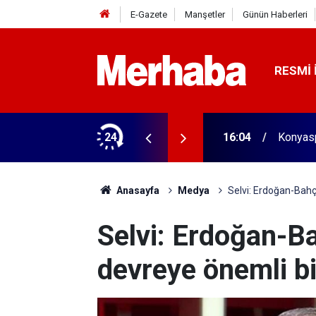
E-Gazete
Manşetler
Günün Haberleri
RESMI 
aldı! 313 beygir motoru var
24
16:04
Konyasp
Anasayfa
Medya
Selvi: Erdoğan-Bahçe
Selvi: Erdoğan-Ba
devreye önemli bi