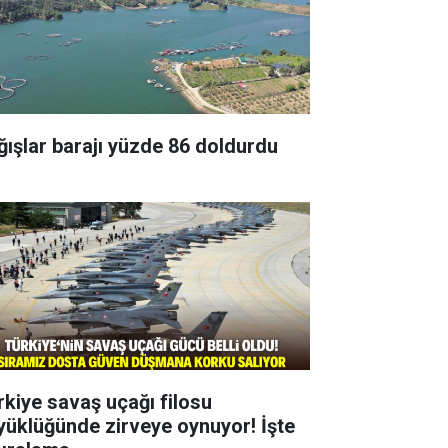
ğışlar barajı yüzde 86 doldurdu
rkiye savaş uçağı filosu
yüklüğünde zirveye oynuyor! İşte