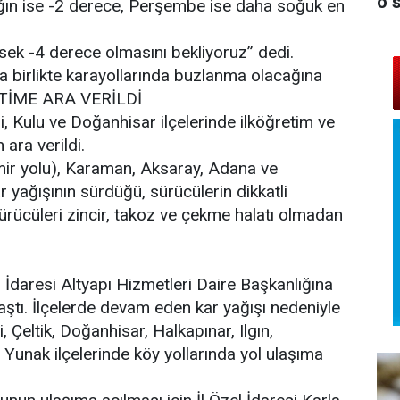
o 
lığın ise -2 derece, Perşembe ise daha soğuk en
ek -4 derece olmasını bekliyoruz” dedi.
la birlikte karayollarında buzlanma olacağına
ĞİTİME ARA VERİLDİ
i, Kulu ve Doğanhisar ilçelerinde ilköğretim ve
 ara verildi.
zmir yolu), Karaman, Aksaray, Adana ve
 yağışının sürdüğü, sürücülerin dikkatli
r, sürücüleri zincir, takoz ve çekme halatı olmadan
l İdaresi Altyapı Hizmetleri Daire Başkanlığına
ulaştı. İlçelerde devam eden kar yağışı nedeniyle
, Çeltik, Doğanhisar, Halkapınar, Ilgın,
 Yunak ilçelerinde köy yollarında yol ulaşıma