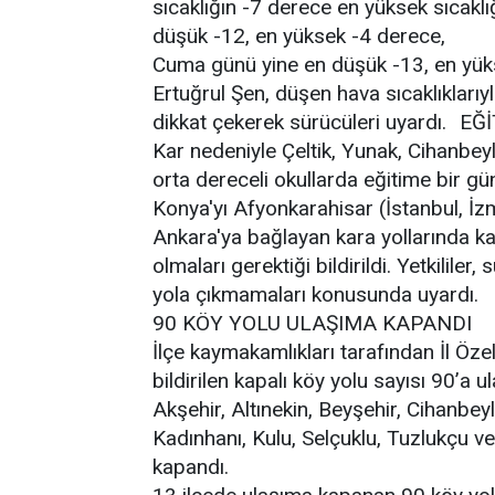
sıcaklığın -7 derece en yüksek sıcak
düşük -12, en yüksek -4 derece,
Cuma günü yine en düşük -13, en yüks
Ertuğrul Şen, düşen hava sıcaklıklarıy
dikkat çekerek sürücüleri uyardı. E
Kar nedeniyle Çeltik, Yunak, Cihanbeyl
orta dereceli okullarda eğitime bir gün
Konya'yı Afyonkarahisar (İstanbul, İ
Ankara'ya bağlayan kara yollarında kar
olmaları gerektiği bildirildi. Yetkilile
yola çıkmamaları konusunda uyardı.
90 KÖY YOLU ULAŞIMA KAPANDI
İlçe kaymakamlıkları tarafından İl Öze
bildirilen kapalı köy yolu sayısı 90’a 
Akşehir, Altınekin, Beyşehir, Cihanbeyli
Kadınhanı, Kulu, Selçuklu, Tuzlukçu ve
kapandı.