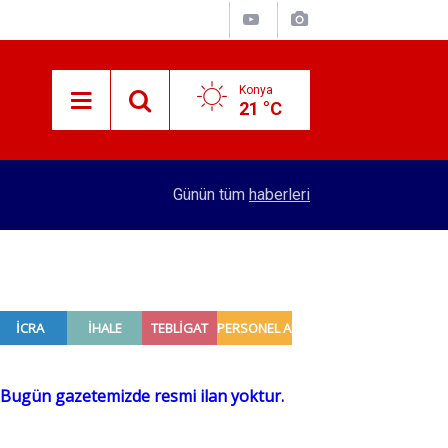
Konya
21 °C
09:17
Konya'da feci kaza! Tır araçları biçti
Günün tüm
haberleri