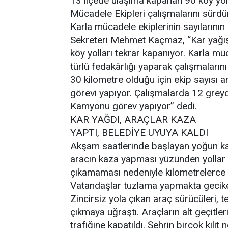
13 ilçede ulaşıma kapanan 90 köy yolu
Mücadele Ekipleri çalışmalarını sürdü
Karla mücadele ekiplerinin sayılarının a
Sekreteri Mehmet Kaçmaz, “Kar yağış
köy yolları tekrar kapanıyor. Karla m
türlü fedakârlığı yaparak çalışmaları
30 kilometre olduğu için ekip sayısı ar
görevi yapıyor. Çalışmalarda 12 greyd
Kamyonu görev yapıyor” dedi.
KAR YAĞDI, ARAÇLAR KAZA
YAPTI, BELEDİYE UYUYA KALDI
Akşam saatlerinde başlayan yoğun kar
aracın kaza yapması yüzünden yollar t
çıkamaması nedeniyle kilometrelerce 
Vatandaşlar tuzlama yapmakta geciken 
Zincirsiz yola çıkan araç sürücüleri, 
çıkmaya uğraştı. Araçların alt geçitle
trafiğine kapatıldı. Şehrin birçok kilit 