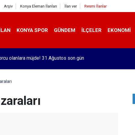
Arşiv
Konya Eleman İlanları
İlan ver
Resmi İlanlar
İLAN
KONYA SPOR
GÜNDEM
İLÇELER
EKONOMI
a takla atan otomobilin sürücüsü yaralandı
raları
zaraları