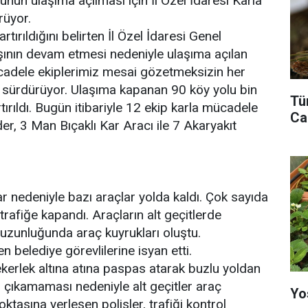
nun ulaşıma açılması için İl Özel İdaresi Karla
rüyor.
rtırıldığını belirten İl Özel İdaresi Genel
ının devam etmesi nedeniyle ulaşıma açılan
ücadele ekiplerimiz mesai gözetmeksizin her
nı sürdürüyor. Ulaşıma kapanan 90 köy yolu bin
Tü
tırıldı. Bugün itibariyle 12 ekip karla mücadele
Ca
er, 3 Man Bıçaklı Kar Aracı ile 7 Akaryakıt
 nedeniyle bazı araçlar yolda kaldı. Çok sayıda
rafiğe kapandı. Araçların alt geçitlerde
uzunluğunda araç kuyrukları oluştu.
belediye görevlilerine isyan etti.
tekerlek altına atına paspas atarak buzlu yoldan
ri çıkamaması nedeniyle alt geçitler araç
Yo
noktasına yerleşen polisler, trafiği kontrol