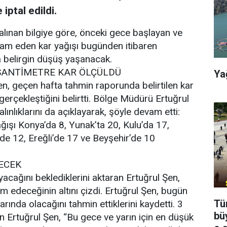
iptal edildi.
lınan bilgiye göre, önceki gece başlayan ve
evam eden kar yağışı bugünden itibaren
a belirgin düşüş yaşanacak.
 SANTİMETRE KAR ÖLÇÜLDÜ
Ya
n, geçen hafta tahmin raporunda belirtilen kar
erçekleştiğini belirtti. Bölge Müdürü Ertuğrul
lınlıklarını da açıklayarak, şöyle devam etti:
ğışı Konya’da 8, Yunak’ta 20, Kulu’da 17,
’de 12, Ereğli’de 17 ve Beyşehir’de 10
ŞECEK
acağını beklediklerini aktaran Ertuğrul Şen,
m edeceğinin altını çizdi. Ertuğrul Şen, bugün
Tü
arında olacağını tahmin ettiklerini kaydetti. 3
bü
an Ertuğrul Şen, “Bu gece ve yarın için en düşük