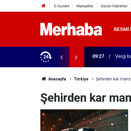
E-Gazete
Manşetler
Günün Haberleri
RESMI 
 Ağustos son gün
24
09:26
Konya'd
Anasayfa
Türkiye
Şehirden kar manza
Şehirden kar man