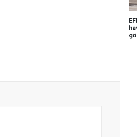
EF
ha
gö