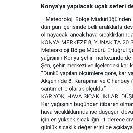
Konya'ya yapılacak uçak seferi de 
Meteoroloji Bölge Müdürlüğü’nden a
dün gün içerisinde belli aralıklarla d
olmayacak, ancak hava sıcaklıklarınd
KONYA MERKEZE 8, YUNAK’TA 20
Meteoroloji Bölge Müdürü Ertuğrul Şe
yağışının Konya şehir merkezinde de g
Şen, şehir merkezi ve ilçelerdeki kar ka
“Dünkü yapılan ölçümlere göre, kar ya
Akşehir’de 8, Karapınar ve Cihanbeyli
santimetre olarak ölçüldü.”
KAR YOK, HAVA SICAKLIKLARI DÜ
Kar yağışının bugünden itibaren olmay
hava sıcaklıklarında ise düşüşün deva
için en yüksek sıcaklığın -1 derece civ
günlük sıcaklık değerlerini de açıklay