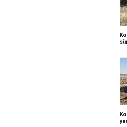
Ko
sü
Ko
ya