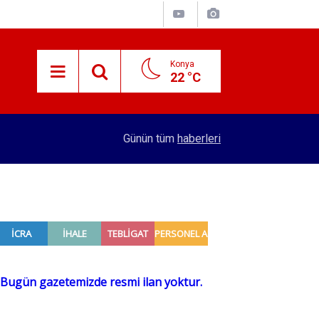
Konya
22 °C
15:29
Merkez Bankası rezervleri açıklandı
Günün tüm
haberleri