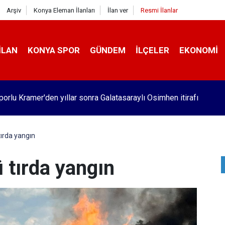
Arşiv
Konya Eleman İlanları
İlan ver
Resmi İlanlar
İLAN
KONYA SPOR
GÜNDEM
İLÇELER
EKONOMI
orlu Kramer'den yıllar sonra Galatasaraylı Osimhen itirafı
tırda yangın
 tırda yangın