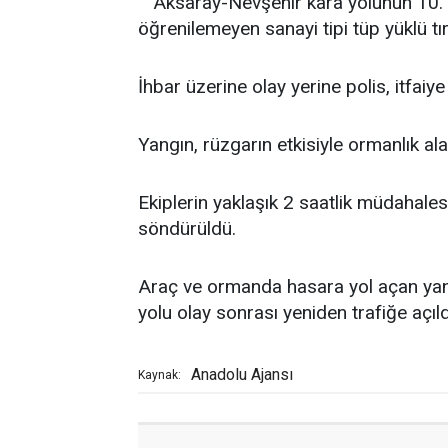
Aksaray-Nevşehir kara yolunun 10. 
öğrenilemeyen sanayi tipi tüp yüklü tı
İhbar üzerine olay yerine polis, itfaiye 
Yangın, rüzgarın etkisiyle ormanlık ala
Ekiplerin yaklaşık 2 saatlik müdahale
söndürüldü.
Araç ve ormanda hasara yol açan yan
yolu olay sonrası yeniden trafiğe açıld
Anadolu Ajansı
Kaynak: