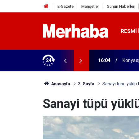
E-Gazete
Manşetler
Günün Haberleri
RESMI 
aldı! 313 beygir motoru var
24
16:04
Konyasp
Anasayfa
3. Sayfa
Sanayi tüpü yüklü 
Sanayi tüpü yüklü