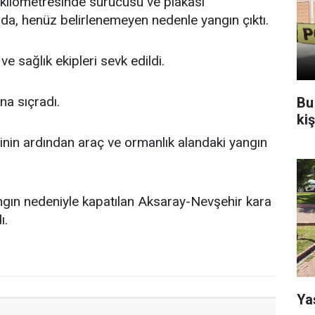
kilometresinde sürücüsü ve plakası
rda, henüz belirlenemeyen nedenle yangın çıktı.
ve sağlık ekipleri sevk edildi.
na sıçradı.
Bu
ki
sinin ardından araç ve ormanlık alandaki yangın
gın nedeniyle kapatılan Aksaray-Nevşehir kara
ı.
Ya