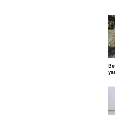
Be
ya