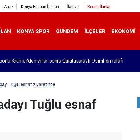
Arşiv
Konya Eleman İlanları
İlan ver
Resmi İlanlar
İLAN
KONYA SPOR
GÜNDEM
İLÇELER
EKONOMI
orlu Kramer'den yıllar sonra Galatasaraylı Osimhen itirafı
ayı Tuğlu esnaf ziyaretinde
adayı Tuğlu esnaf