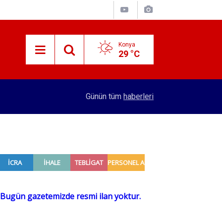
Konya
29 °C
15:29
Merkez Bankası rezervleri açıklandı
Günün tüm
haberleri