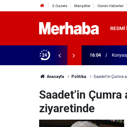
E-Gazete
Manşetler
Günün Haberleri
RESMI 
aldı! 313 beygir motoru var
24
16:04
Konyasp
Anasayfa
Politika
Saadet’in Çumra ad
Saadet’in Çumra 
ziyaretinde