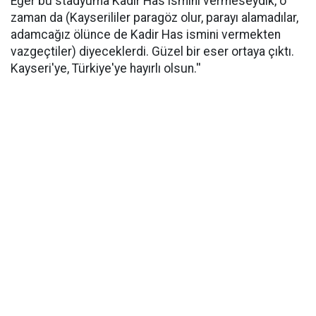
Eğer bu stadyuma Kadir Has ismini vermeseydik, o
zaman da (Kayserililer paragöz olur, parayı alamadılar,
adamcağız ölünce de Kadir Has ismini vermekten
vazgeçtiler) diyeceklerdi. Güzel bir eser ortaya çıktı.
Kayseri'ye, Türkiye'ye hayırlı olsun.''