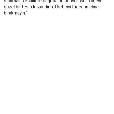
satılmalı. Yetkililere çağrıda bulunuyor. Gelin ilçeye
güzel bir tesis kazandırın. Üreticiyi tüccarın eline
bırakmayın.”