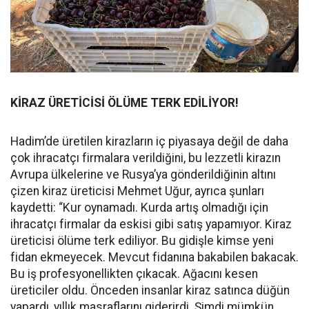
KİRAZ ÜRETİCİSİ ÖLÜME TERK EDİLİYOR!
Hadim’de üretilen kirazların iç piyasaya değil de daha
çok ihracatçı firmalara verildiğini, bu lezzetli kirazın
Avrupa ülkelerine ve Rusya’ya gönderildiğinin altını
çizen kiraz üreticisi Mehmet Uğur, ayrıca şunları
kaydetti: “Kur oynamadı. Kurda artış olmadığı için
ihracatçı firmalar da eskisi gibi satış yapamıyor. Kiraz
üreticisi ölüme terk ediliyor. Bu gidişle kimse yeni
fidan ekmeyecek. Mevcut fidanına bakabilen bakacak.
Bu iş profesyonellikten çıkacak. Ağacını kesen
üreticiler oldu. Önceden insanlar kiraz satınca düğün
yapardı, yıllık masraflarını giderirdi. Şimdi mümkün