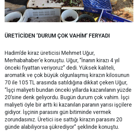
ÜRETİCİDEN ‘DURUM ÇOK VAHİM’ FERYADI
Hadim’de kiraz üreticisi Mehmet Uğur,
Merhabahaber'e konuştu. Uğur, “İnanın kirazı 4 yıl
önceki fiyattan veriyoruz” dedi. Yüksek kaliteli,
aromatik ve çok büyük olgunlaşmış kirazın kilosunun
70 ile 105 TL arasında satıldığına dikkat çeken Uğur,
“İşçi maliyeti bundan önceki yıllarda kazanılanın yüzde
20’sine denk geliyordu. Bugün durum çok vahim. İşçi
maliyeti öyle bir arttı ki kazanılan paranın yarısı işçilere
gidiyor. İşçinin parasını gün bitiminde vermek
zorundasınız. Üretici ise sattığı kirazın parasını 20
günde alabiliyorsa şükrediyor” şeklinde konuştu.