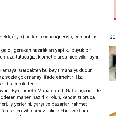
di, (ayın) sultanın sancağı erişti; can sofrası
SO
ldi, gereken hazırlıkları yaptık, büyük bir
cumuzu tutacağız, kısmet olursa nice yıllar aynı
ıklamaya. Gerçekten bu beyit mana yüklüdür,
 az sözle çok manayı ifade etmektir. Hz.
eri bu cümledendir.
lüyor: Ey ümmet-i Muhammed! Gaflet içerisinde
addeten manen hazırlıklı olun, kendinizi oruca
leri, iş yerlerini, çarşı ve pazarları rahmet
üzere teravih namazı kılın, seher vaktinde