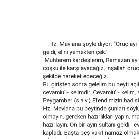
Hz. Mevlana şöyle diyor: “Oruç ayı gel
geldi, elini yemekten çek.”
Muhterem kardeşlerim, Ramazan ayı ge
coşku ile karşılayacağız, inşallah oru
şekilde hareket edeceğiz.
Bu girişten sonra gelelim bu beyti aç
cevamiu’l- kelimdir. Cevamiu’l- kelim,
Peygamber (s.a.v.) Efendimizin hadisl
Hz. Mevlana bu beytinde şunları söy
olmayın, gereken hazırlıkları yapın, m
hazırlayın. On bir ayın sultanı geldi, ev
kapladı. Başta beş vakit namaz olmak 