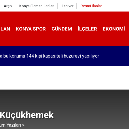
Arşiv
Konya Eleman İlanları
İlan ver
Resmi İlanlar
İLAN
KONYA SPOR
GÜNDEM
İLÇELER
EKONOMI
a bu konuma 144 kişi kapasiteli huzurevi yapılıyor
 Küçükhemek
üm Yazıları >