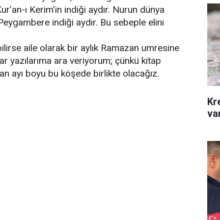
Kur’an-ı Kerim’in indiği aydır. Nurun dünya
ygambere indiği aydır. Bu sebeple elini
bilirse aile olarak bir aylık Ramazan umresine
ar yazılarıma ara veriyorum; çünkü kitap
n ayı boyu bu köşede birlikte olacağız.
Kr
var