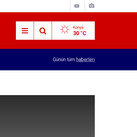
Konya
30 °C
10:23
Beyşehir'de kovan sayımı yapıldı
Günün tüm
haberleri