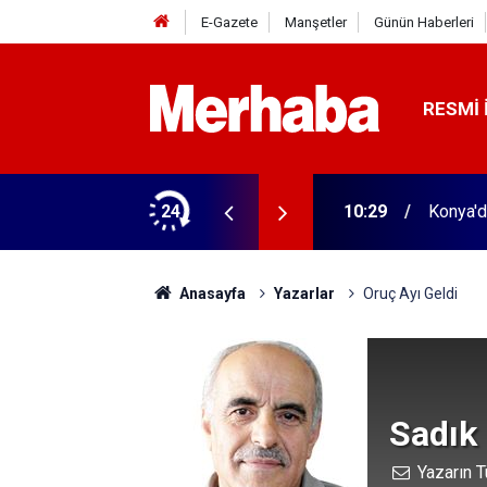
E-Gazete
Manşetler
Günün Haberleri
RESMI 
nsörler mühürlendi
24
10:29
Konya'd
Anasayfa
Yazarlar
Oruç Ayı Geldi
Sadık
Yazarın T