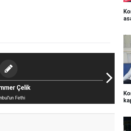
Ko
as
mmer Çelik
Ko
nbul'un Fethi
ka