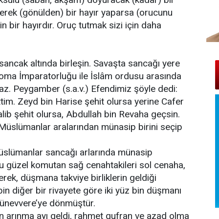
eyerek (gönülden) bir hayır yaparsa (orucunu
çin bir hayırdır. Oruç tutmak sizi için daha
u sancak altında birleşin. Savaşta sancağı yere
ma İmparatorluğu ile İslâm ordusu arasında
az. Peygamber (s.a.v.) Efendimiz şöyle dedi:
tim. Zeyd bin Harise şehit olursa yerine Cafer
alib şehit olursa, Abdullah bin Revaha geçsin.
 Müslümanlar aralarından münasip birini seçip
üslümanlar sancağı arlarında münasip
 Bu güzel komutan sağ cenahtakileri sol cenaha,
erek, düşmana takviye birliklerin geldiği
bin diğer bir rivayete göre iki yüz bin düşmanı
Münevvere’ye dönmüştür.
en arınma ayı geldi, rahmet gufran ve azad olma