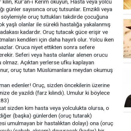
 kılın, Kur’an-ı Kerim okuyun, Hasta veya yolcu
ı günler sayısınca oruç tutsunlar. Emzikli veya
n söylemiyle oruç tuttukları takdirde çocuğuna
 yaşlı olanlar ile sürekli hastalığa yakalanmış
r sadakası kadardır. Oruç tutacak güce erişir ve
maları kendileri için daha hayırlı olur. Yolcu iken
tmazlar. Oruca niyet ettikten sonra sefere
erekir. Seferi veya hasta olanlar alenen orucu
 olmaz. Açıktan yerlerse ufku kaplayan
okunur, oruç tutan Müslümanlara meydan okumuş
iman edenler! Oruç, sizden öncekilerin üzerine
rinize de yazıldı (farz kılındı). Umulur ki böylece
283)
akat sizden kim hasta veya yolculukta olursa, o
 diğer (başka) günlerden (oruç tutarak)
mesi umulmayan bir hastalıktan dolayı) ona (oruç
oksulu (sabah, akşam) doyuracak (kadar) bir