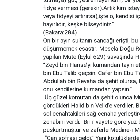
fidye vermesi (gerekir).Artık kim ist
veya fidyeyi artırırsa),işte o, kendisi i
hayırlıdır, keşke bilseydiniz.”
(Bakara:284)
On bir ayın sultanın sancağı erişti, b
düşürmemek esastır. Mesela Doğu Ro
yapılan Mute (Eylül 629) savaşında H
“Zeyd bin Harise’yi kumandan tayin et
bin Ebu Talib geçsin. Cafer bin Ebu T
Abdullah bin Revaha da şehit olursa,
onu kendilerine kumandan yapsın.”
Üç güzel komutan da şehit olunca M
gördükleri Halid bin Velid’e verdiler.
sol cenahtakileri sağ cenaha yerleştir
zehabını verdi. Bir rivayete göre yüz 
püskürtmüştür ve zaferle Medine-i 
“Can sofrası geldi.” Yani kötülüklerd