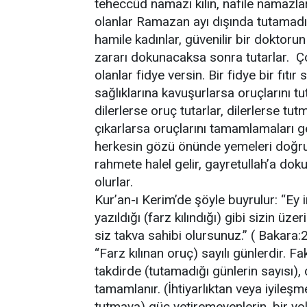
teheccüd namazı kılın, nafile namazlar
olanlar Ramazan ayı dışında tutamadığ
hamile kadınlar, güvenilir bir doktoru
zararı dokunacaksa sonra tutarlar. Çok
olanlar fidye versin. Bir fidye bir fıtı
sağlıklarına kavuşurlarsa oruçlarını tut
dilerlerse oruç tutarlar, dilerlerse tu
çıkarlarsa oruçlarını tamamlamaları g
herkesin gözü önünde yemeleri doğru
rahmete halel gelir, gayretullah’a d
olurlar.
Kur’an-ı Kerim’de şöyle buyrulur: “Ey 
yazıldığı (farz kılındığı) gibi sizin üze
siz takva sahibi olursunuz.” ( Bakara:
“Farz kılınan oruç) sayılı günlerdir. F
takdirde (tutamadığı günlerin sayısı),
tamamlanır. (İhtiyarlıktan veya iyileş
tutmaya) güç yetiremeyenlerin, bir y