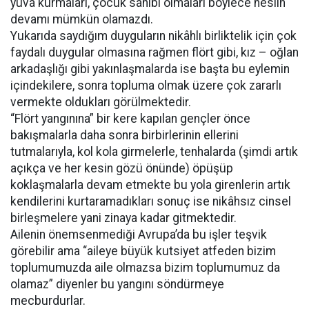
yuva kurmaları, çocuk sahibi olmaları böylece neslin
devamı mümkün olamazdı.
Yukarıda saydığım duyguların nikâhlı birliktelik için çok
faydalı duygular olmasına rağmen flört gibi, kız – oğlan
arkadaşlığı gibi yakınlaşmalarda ise başta bu eylemin
içindekilere, sonra topluma olmak üzere çok zararlı
vermekte oldukları görülmektedir.
“Flört yangınına” bir kere kapılan gençler önce
bakışmalarla daha sonra birbirlerinin ellerini
tutmalarıyla, kol kola girmelerle, tenhalarda (şimdi artık
açıkça ve her kesin gözü önünde) öpüşüp
koklaşmalarla devam etmekte bu yola girenlerin artık
kendilerini kurtaramadıkları sonuç ise nikâhsız cinsel
birleşmelere yani zinaya kadar gitmektedir.
Ailenin önemsenmediği Avrupa’da bu işler teşvik
görebilir ama “aileye büyük kutsiyet atfeden bizim
toplumumuzda aile olmazsa bizim toplumumuz da
olamaz” diyenler bu yangını söndürmeye
mecburdurlar.