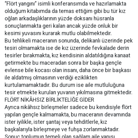
“Flört yangını” isimli konferansımda ve hazırlamakta
olduğum kitabımda da temas ettiğim gibi bu tür kız
oğlan arkadaşlıklarının yüzde doksanı hüsranla
sonuçlanmakta geri kalan ancak yüzde onluk bir
kesimi yuvasını kurarak mutlu olabilmektedir.
Bu tehlikeli maceranın sonunda, delikanlı üzerinde pek
tesiri olmamakta ise de kız üzerinde fevkalade derin
tesirler bırakmakta, kız kendisinin aldatıldığına kanaat
getirmekte bu maceradan sonra bir başka gençle
evlense bile kocası olan insanı, daha önce bir başkası
ile aldatmış olmasının verdiği eziklikten
kurtulamamaktadır. Bu durum ise aile mutluluğuna
tesir etmekte kurulan yuvanın yıkılmasına gitmektedir.
FLÖRT NİKÂHSIZ BİRLİKTELİĞE GİDER
Ayrıca nikâhsız birleşmeler sadece bu kendisiyle flört
yapılan gençle kalmamakta, bu maceranın devamında
ister iyilikle, ister şantaj veya tehditlerle, kız
başkalarıyla birleşmeye ve fuhşa zorlanmaktadır.
Sonuç toplumun temeli olan sağlam aile yapısı