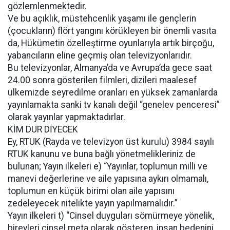
gözlemlenmektedir.
Ve bu açıklık, müstehcenlik yaşamı ile gençlerin
(çocukların) flört yangını körükleyen bir önemli vasıta
da, Hükümetin özelleştirme oyunlarıyla artık birçoğu,
yabancıların eline geçmiş olan televizyonlarıdır.
Bu televizyonlar, Almanya’da ve Avrupa’da gece saat
24.00 sonra gösterilen filmleri, dizileri maalesef
ülkemizde seyredilme oranları en yüksek zamanlarda
yayınlamakta sanki tv kanalı değil “genelev penceresi”
olarak yayınlar yapmaktadırlar.
KİM DUR DİYECEK
Ey, RTUK (Rayda ve televizyon üst kurulu) 3984 sayılı
RTUK kanunu ve buna bağlı yönetmelikleriniz de
bulunan; Yayın ilkeleri e) “Yayınlar, toplumun milli ve
manevi değerlerine ve aile yapısına aykırı olmamalı,
toplumun en küçük birimi olan aile yapısını
zedeleyecek nitelikte yayın yapılmamalıdır.”
Yayın ilkeleri t) “Cinsel duyguları sömürmeye yönelik,
bireyleri cinsel meta olarak gösteren, insan bedenini