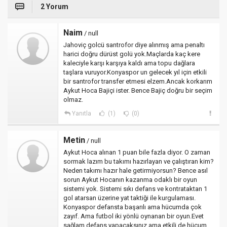
2 Yorum
Naim
/ null
Jahoviç golcü santrofor diye alınmış ama penaltı
harici doğru dürüst golü yok.Maçlarda kaç kere
kaleciyle karşı karşıya kaldı ama topu dağlara
taşlara vuruyor.Konyaspor un gelecek yıl için etkili
bir santrofor transfer etmesi elzem.Ancak korkarım
Aykut Hoca Bajiçi ister. Bence Bajiç doğru bir seçim
olmaz.
Yanıtla
(1)
(0)
Metin
/ null
Aykut Hoca alınan 1 puan bile fazla diyor. O zaman
sormak lazım bu takımı hazırlayan ve çalıştıran kim?
Neden takımı hazır hale getirmiyorsun? Bence asıl
sorun Aykut Hocanın kazanma odaklı bir oyun
sistemi yok. Sistemi sıkı defans ve kontrataktan 1
gol atarsan üzerine yat taktiği ile kurgulaması.
Konyaspor defansta başarılı ama hücumda çok
zayıf. Ama futbol iki yönlü oynanan bir oyun.Evet
sağlam defans yapacaksınız ama etkili de hücum