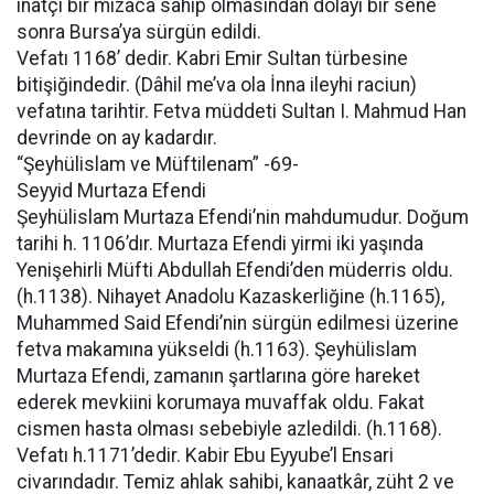
inatçı bir mizaca sahip olmasından dolayı bir sene
sonra Bursa’ya sürgün edildi.
Vefatı 1168’ dedir. Kabri Emir Sultan türbesine
bitişiğindedir. (Dâhil me’va ola İnna ileyhi raciun)
vefatına tarihtir. Fetva müddeti Sultan I. Mahmud Han
devrinde on ay kadardır.
“Şeyhülislam ve Müftilenam” -69-
Seyyid Murtaza Efendi
Şeyhülislam Murtaza Efendi’nin mahdumudur. Doğum
tarihi h. 1106’dır. Murtaza Efendi yirmi iki yaşında
Yenişehirli Müfti Abdullah Efendi’den müderris oldu.
(h.1138). Nihayet Anadolu Kazaskerliğine (h.1165),
Muhammed Said Efendi’nin sürgün edilmesi üzerine
fetva makamına yükseldi (h.1163). Şeyhülislam
Murtaza Efendi, zamanın şartlarına göre hareket
ederek mevkiini korumaya muvaffak oldu. Fakat
cismen hasta olması sebebiyle azledildi. (h.1168).
Vefatı h.1171’dedir. Kabir Ebu Eyyube’l Ensari
civarındadır. Temiz ahlak sahibi, kanaatkâr, züht 2 ve