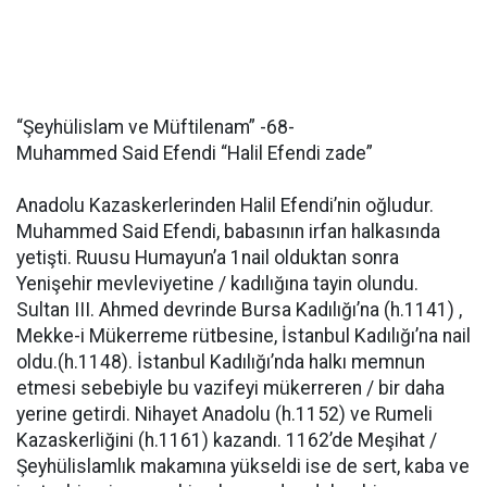
“Şeyhülislam ve Müftilenam” -68-
Muhammed Said Efendi “Halil Efendi zade”
Anadolu Kazaskerlerinden Halil Efendi’nin oğludur.
Muhammed Said Efendi, babasının irfan halkasında
yetişti. Ruusu Humayun’a 1nail olduktan sonra
Yenişehir mevleviyetine / kadılığına tayin olundu.
Sultan III. Ahmed devrinde Bursa Kadılığı’na (h.1141) ,
Mekke-i Mükerreme rütbesine, İstanbul Kadılığı’na nail
oldu.(h.1148). İstanbul Kadılığı’nda halkı memnun
etmesi sebebiyle bu vazifeyi mükerreren / bir daha
yerine getirdi. Nihayet Anadolu (h.1152) ve Rumeli
Kazaskerliğini (h.1161) kazandı. 1162’de Meşihat /
Şeyhülislamlık makamına yükseldi ise de sert, kaba ve