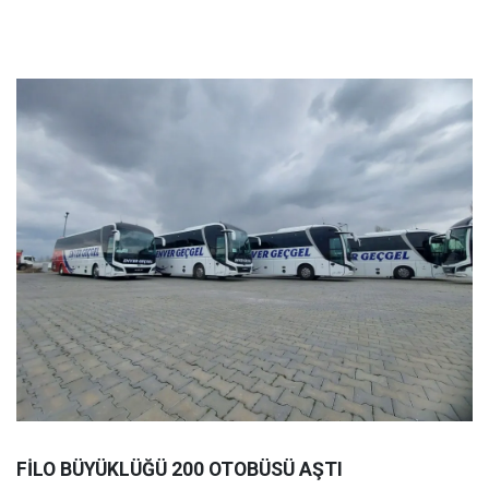
FİLO BÜYÜKLÜĞÜ 200 OTOBÜSÜ AŞTI