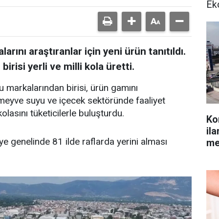
Ek
arını araştıranlar için yeni ürün tanıtıldı.
risi yerli ve milli kola üretti.
u markalarından birisi, ürün gamını
 meyve suyu ve içecek sektöründe faaliyet
lasını tüketicilerle buluşturdu.
Ko
il
ye genelinde 81 ilde raflarda yerini alması
me