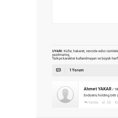
UYARI:
Küfür, hakaret, rencide edici cümleler 
yazılmamış,
Türkçe karakter kullanılmayan ve büyük har
1 Yorum
Ahmet YAKAR
/ 1
Endüstrü holding bitti 
Yanıtla
(0)