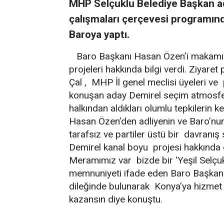
MHP Selçuklu Belediye Başkan ad
çalışmaları çerçevesi programında
Baroya yaptı.
Baro Başkanı Hasan Özen’i makamınd
projeleri hakkında bilgi verdi. Ziyar
Çal , MHP İl genel meclisi üyeleri ve pa
konuşan aday Demirel seçim atmosferi
halkından aldıkları olumlu tepkilerin k
Hasan Özen’den adliyenin ve Baro’nun 
tarafsız ve partiler üstü bir davranış s
Demirel kanal boyu projesi hakkında 
Meramımız var bizde bir ‘Yeşil Selçuk
memnuniyeti ifade eden Baro Başkanı 
dileğinde bulunarak Konya’ya hizmet bi
kazansın diye konuştu.