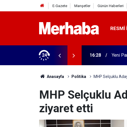
E-Gazete
Manşetler
Günün Haberleri
RESMI 
rme tamam! Başkandan ilk mesaj
24
16:02
Beyşehi
Anasayfa
Politika
MHP Selçuklu Adayı
MHP Selçuklu Ada
ziyaret etti