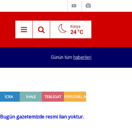
Konya
24 °C
15:59
Konya'nın öncü firması atakta! Yeni yatırıma imza
Günün tüm
haberleri