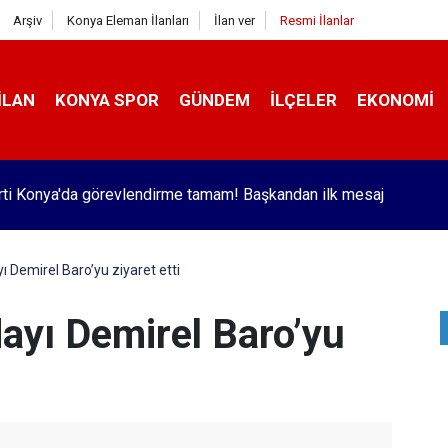
Arşiv
Konya Eleman İlanları
İlan ver
Resmi İlanlar
İLAN
KONYA SPOR
GÜNDEM
İLÇELER
EKONOMI
r'de trafik kazasında 2 kişi yaralandı
 Demirel Baro’yu ziyaret etti
yı Demirel Baro’yu