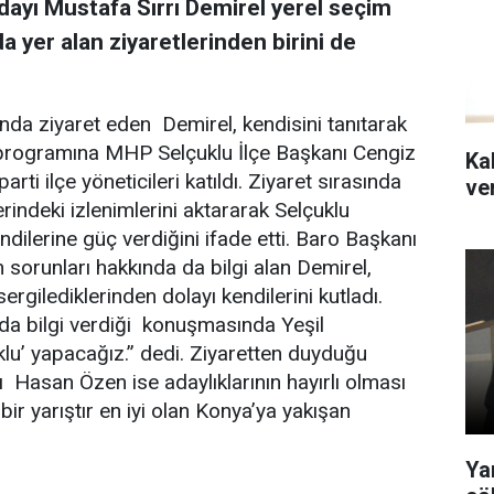
ayı Mustafa Sırrı Demirel yerel seçim
 yer alan ziyaretlerinden birini de
a ziyaret eden Demirel, kendisini tanıtarak
et programına MHP Selçuklu İlçe Başkanı Cengiz
Kal
rti ilçe yöneticileri katıldı. Ziyaret sırasında
ver
ndeki izlenimlerini aktararak Selçuklu
endilerine güç verdiğini ifade etti. Baro Başkanı
sorunları hakkında da bilgi alan Demirel,
ergilediklerinden dolayı kendilerini kutladı.
da bilgi verdiği konuşmasında Yeşil
lu’ yapacağız.” dedi. Ziyaretten duyduğu
Hasan Özen ise adaylıklarının hayırlı olması
r yarıştır en iyi olan Konya’ya yakışan
Ya