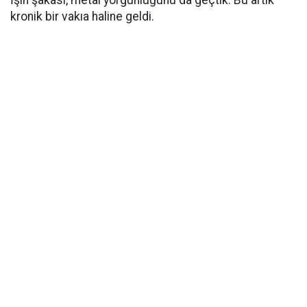
İşin şakası, metal yorgunluğunu da geçtik. Bu artık
kronik bir vakıa haline geldi.