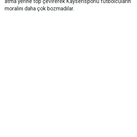
atma yerine top çevirerek Kayserisporlu futbolcuların
moralini daha çok bozmadılar.