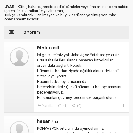
UYARI:
Küfür, hakaret, rencide edici cümleler veya imalar, inançlara saldırı
içeren, imla kuralları ile yazılmamış,
Türkçe karakter kullanılmayan ve büyük harflerle yazılmış yorumlar
onaylanmamaktadır.
2 Yorum
Metin
/ null
İyi golcülerimiz yok.Jahoviç ve Yatabare yetersiz.
Orta saha ile İleri alanda oynayan futbolcular
arasındaki bağlantı kopuk.
Hücum futboldan ziyade ağırlıklı olarak defansif
futbol oynuyoruz.
Hücum futbol oynamasını da
becerebilmeliyiz.Çünkü hücum futbol oynamasını
beceremiyoruz.
Bu sorunları çözmeyi becerirsek başarılı oluruz.
Yanıtla
(1)
(0)
hasan
/ null
KONYASPOR ortalanında oyuncularımızın