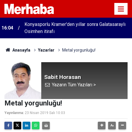
Konyasporlu Kramer'den yıllar sonra Galatasaraylı
16:04
Osimhen itirafı
Anasayfa
Yazarlar
Metal yorgunluğu!
Sabit Horasan
Yazarın Tüm Yazıları >
Metal yorgunluğu!
Yayınlanma:
23 Nisan 2019 Salı 10:03