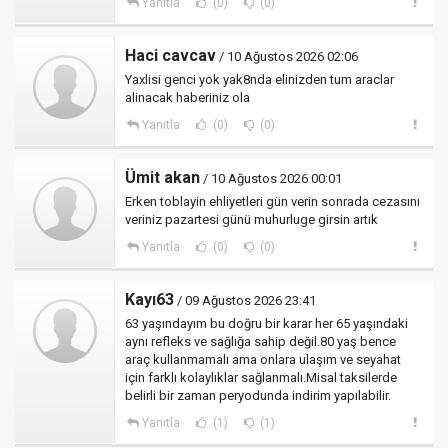
Yanıtla
(0)
(0)
Haci cavcav
/ 10 Ağustos 2026 02:06
Yaxlisi genci yok yak8nda elinizden tum araclar
alinacak haberiniz ola
Yanıtla
(0)
(0)
Ümit akan
/ 10 Ağustos 2026 00:01
Erken toblayin ehliyetleri gün verin sonrada cezasını
veriniz pazartesi günü muhurluge girsin artık
Yanıtla
(0)
(0)
Kayı63
/ 09 Ağustos 2026 23:41
63 yaşındayım bu doğru bir karar her 65 yaşındaki
aynı refleks ve sağlığa sahip değil.80 yaş bence
araç kullanmamalı ama onlara ulaşım ve seyahat
için farklı kolaylıklar sağlanmalı.Misal taksilerde
belirli bir zaman peryodunda indirim yapılabilir.
Yanıtla
(1)
(1)