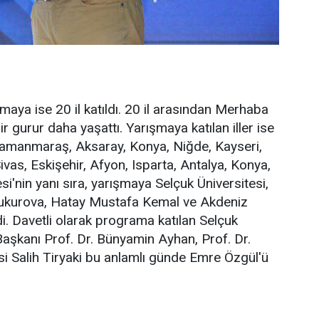
ışmaya ise 20 il katıldı. 20 il arasından Merhaba
r gurur daha yaşattı. Yarışmaya katılan iller ise
ramanmaraş, Aksaray, Konya, Niğde, Kayseri,
Sivas, Eskişehir, Afyon, Isparta, Antalya, Konya,
i'nin yanı sıra, yarışmaya Selçuk Üniversitesi,
Çukurova, Hatay Mustafa Kemal ve Akdeniz
di. Davetli olarak programa katılan Selçuk
 Başkanı Prof. Dr. Bünyamin Ayhan, Prof. Dr.
i Salih Tiryaki bu anlamlı günde Emre Özgül'ü