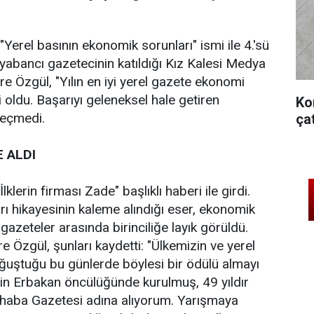
"Yerel basının ekonomik sorunları" ismi ile 4.'sü
yabancı gazetecinin katıldığı Kız Kalesi Medya
 Özgül, "Yılın en iyi yerel gazete ekonomi
i oldu. Başarıyı geleneksel hale getiren
Ko
geçmedi.
ça
E ALDI
erin firması Zade" başlıklı haberi ile girdi.
ı hikayesinin kaleme alındığı eser, ekonomik
 gazeteler arasında birinciliğe layık görüldü.
Özgül, şunları kaydetti: "Ülkemizin ve yerel
oğuştuğu bu günlerde böylesi bir ödülü almayı
in Erbakan öncülüğünde kurulmuş, 49 yıldır
rhaba Gazetesi adına alıyorum. Yarışmaya