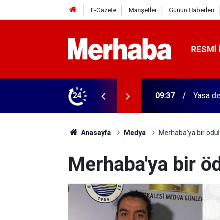
E-Gazete
Manşetler
Günün Haberleri
RESMI 
ndı
24
09:34
Onkoloj
Anasayfa
Medya
Merhaba'ya bir ödü
Merhaba'ya bir ö