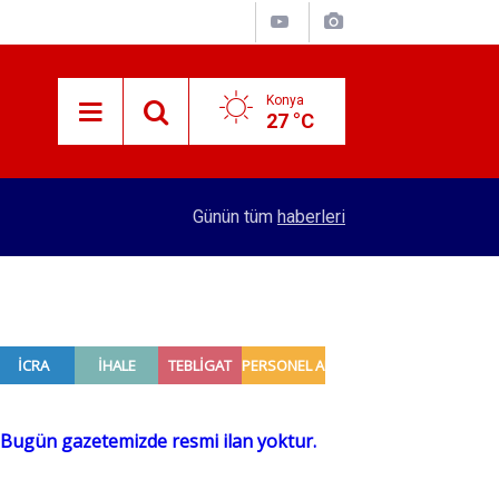
Konya
27 °C
09:27
Vergi borcu olanlara müjde! 31 Ağustos son gü
Günün tüm
haberleri