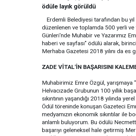
ödüle layık görüldü
Erdemli Belediyesi tarafından bu yıl 
düzenlenen ve toplamda 500 yerli ve 
Günleri'nde Muhabir ve Yazarımız Emre
haberi ve sayfası" ödülü alarak, birinc
Merhaba Gazetesi 2018 yılını da es 
ZADE VİTAL'İN BAŞARISINI KALEM
Muhabirimiz Emre Özgül, yarışmaya "İlkl
Helvacızade Grubunun 100 yıllık başar
sıkıntının yaşandığı 2018 yılında yerel
Ödül töreninde konuşan Gazeteci Emre 
medyamızın ekonomik sıkıntılar ile b
anlamlı buluyorum. Bu ödülü Necmett
başarıyı geleneksel hale getirmiş Me