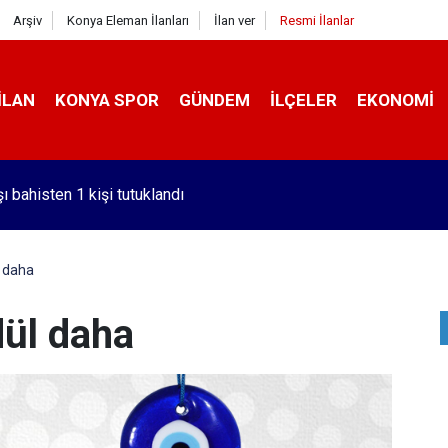
Arşiv
Konya Eleman İlanları
İlan ver
Resmi İlanlar
İLAN
KONYA SPOR
GÜNDEM
İLÇELER
EKONOMI
i hastası Tokat'tan Konya'ya sevk edildi
l daha
dül daha