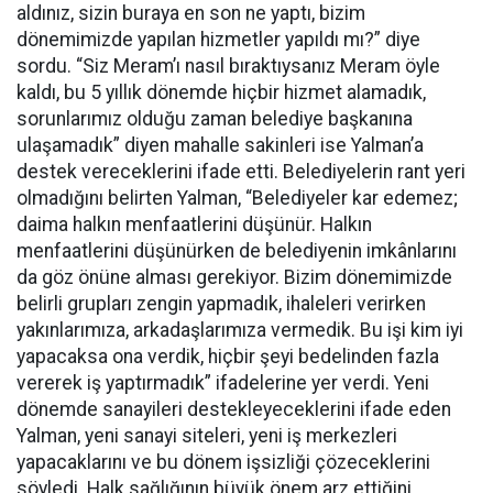
aldınız, sizin buraya en son ne yaptı, bizim
dönemimizde yapılan hizmetler yapıldı mı?” diye
sordu. “Siz Meram’ı nasıl bıraktıysanız Meram öyle
kaldı, bu 5 yıllık dönemde hiçbir hizmet alamadık,
sorunlarımız olduğu zaman belediye başkanına
ulaşamadık” diyen mahalle sakinleri ise Yalman’a
destek vereceklerini ifade etti. Belediyelerin rant yeri
olmadığını belirten Yalman, “Belediyeler kar edemez;
daima halkın menfaatlerini düşünür. Halkın
menfaatlerini düşünürken de belediyenin imkânlarını
da göz önüne alması gerekiyor. Bizim dönemimizde
belirli grupları zengin yapmadık, ihaleleri verirken
yakınlarımıza, arkadaşlarımıza vermedik. Bu işi kim iyi
yapacaksa ona verdik, hiçbir şeyi bedelinden fazla
vererek iş yaptırmadık” ifadelerine yer verdi. Yeni
dönemde sanayileri destekleyeceklerini ifade eden
Yalman, yeni sanayi siteleri, yeni iş merkezleri
yapacaklarını ve bu dönem işsizliği çözeceklerini
söyledi. Halk sağlığının büyük önem arz ettiğini