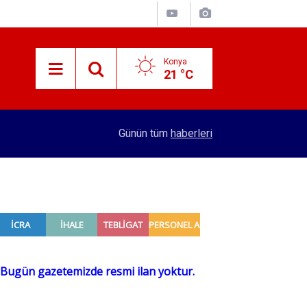
Konya
21 °C
15:29
Merkez Bankası rezervleri açıklandı
Günün tüm
haberleri