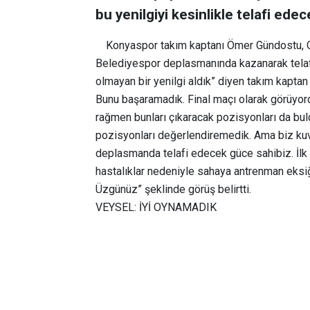
bu yenilgiyi kesinlikle telafi edec
Konyaspor takım kaptanı Ömer Gündostu, G
Belediyespor deplasmanında kazanarak telaf
olmayan bir yenilgi aldık”
diyen takım kapta
Bunu başaramadık. Final maçı olarak görüy
rağmen bunları çıkaracak pozisyonları da bul
pozisyonları değerlendiremedik. Ama biz kuvv
deplasmanda telafi edecek güce sahibiz. İlk
hastalıklar nedeniyle sahaya antrenman eksiği
Üzgünüz”
şeklinde görüş belirtti.
VEYSEL: İYİ OYNAMADIK