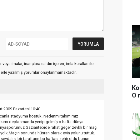
veya imalar, inançlara saldırı içeren, imla kuralları ile
flerle yazılmış yorumlar onaylanmamaktadır.
Ko
O 
rt 2009 Pazartesi 10:40
yecanla stadyuma koştuk. Nedenmi takımımız
takımı deplasmanda yenip gelmiş o hafta dünya
onyasporumuz Gaziantebide rahat geçer zevkli bir maç
ydık.Maçın sonunda hüsran olarak evin yolunu tuttuk.
evdalısı bir taraftarın bu haftası zehir oldu bunun