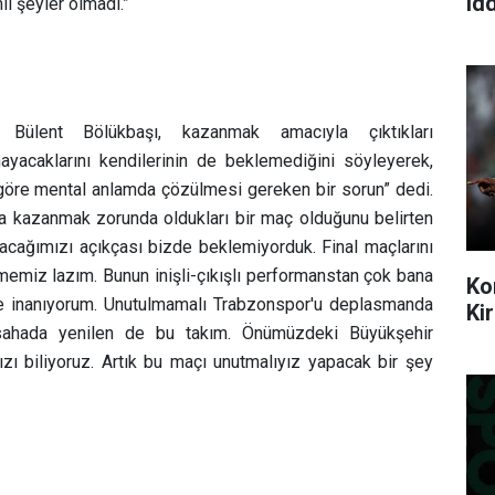
idd
i şeyler olmadı.”
an Bülent Bölükbaşı, kazanmak amacıyla çıktıkları
acaklarını kendilerinin de beklemediğini söyleyerek,
 göre mental anlamda çözülmesi gereken bir sorun” dedi.
a kazanmak zorunda oldukları bir maç olduğunu belirten
cağımızı açıkçası bizde beklemiyorduk. Final maçlarını
memiz lazım. Bunun inişli-çıkışlı performanstan çok bana
Ko
e inanıyorum. Unutulmamalı Trabzonspor'u deplasmanda
Ki
sahada yenilen de bu takım. Önümüzdeki Büyükşehir
zı biliyoruz. Artık bu maçı unutmalıyız yapacak bir şey