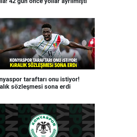
ia! 42 gün önce yollar ayrılmıştı
nyaspor taraftarı onu istiyor!
ralık sözleşmesi sona erdi