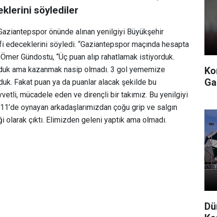
eklerini söylediler
aziantepspor önünde alınan yenilgiyi Büyükşehir
i edeceklerini söyledi.
“Gaziantepspor maçında hesapta
n Ömer Gündostu,
“Üç puan alıp rahatlamak istiyorduk.
Ko
orduk ama kazanmak nasip olmadı. 3 gol yememize
Ga
duk. Fakat puan ya da puanlar alacak şekilde bu
etli, mücadele eden ve dirençli bir takımız. Bu yenilgiyi
 11’de oynayan arkadaşlarımızdan çoğu grip ve salgın
 olarak çıktı. Elimizden geleni yaptık ama olmadı.
Dü