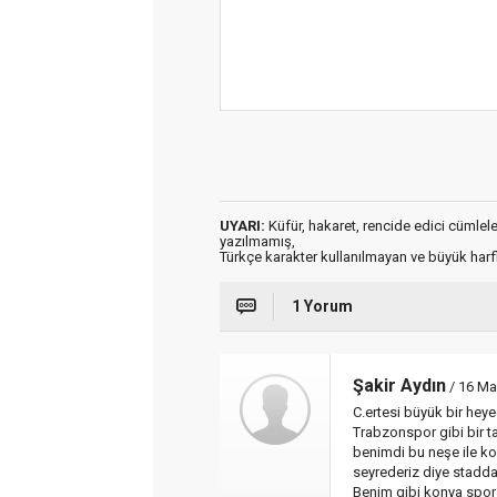
UYARI:
Küfür, hakaret, rencide edici cümleler 
yazılmamış,
Türkçe karakter kullanılmayan ve büyük har
1 Yorum
Şakir Aydın
/ 16 Ma
C.ertesi büyük bir he
Trabzonspor gibi bir 
benimdi bu neşe ile k
seyrederiz diye stadda
Benim gibi konya spor s