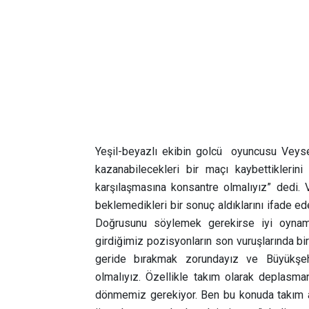
Yeşil-beyazlı ekibin golcü
oyuncusu Veyse
kazanabilecekleri bir maçı kaybettiklerin
karşılaşmasına konsantre olmalıyız” dedi.
beklemedikleri bir sonuç aldıklarını ifade e
Doğrusunu söylemek gerekirse iyi oynam
girdiğimiz pozisyonların son vuruşlarında bir
geride bırakmak zorundayız ve Büyükşe
olmalıyız. Özellikle takım olarak deplasma
dönmemiz gerekiyor. Ben bu konuda takım a