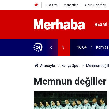
E-Gazete
Manşetler
Günün Haberleri
RESMI 
aldı! 313 beygir motoru var
24
16:04
Konyasp
Anasayfa
Konya Spor
Memnun değill
Memnun değiller