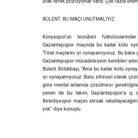
ufak-tefek pozisyonlar vardı. Çok fazla öneml
BÜLENT: BU MAÇI UNUTMALIYIZ
Konyaspor’un tecrübeli futbolcularınd
Gaziantepspor maçında bu kadar kötü oynay
“Final maçlarını iyi oynayamıyoruz. Bu bana
Gaziantepspor mücadelesinin kendileri adın
Bülent Bölükbaşı,
“Ama bu kadar kötü oynaya
iyi oynayamıyoruz. Bunu zihinsel olarak çöz
göre mental anlamda çözülmesi gerektiğin
yenen de bu takım, Gaziantepspor'a iç 
Belediyespor maçını alırsak rahatlayacağımı
yok”
diye konuştu.