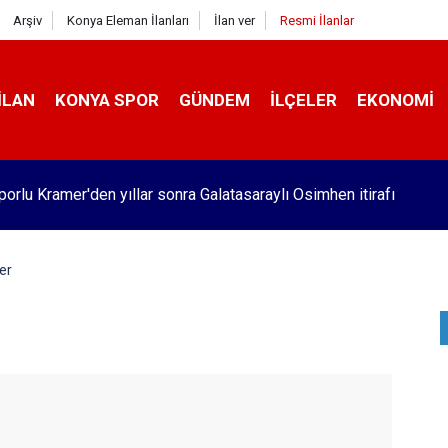
Arşiv
Konya Eleman İlanları
İlan ver
Resmi İlanlar
İLAN
KONYA SPOR
GÜNDEM
İLÇELER
EKONOMI
orlu Kramer'den yıllar sonra Galatasaraylı Osimhen itirafı
er