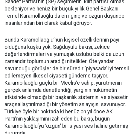
Saadet Partisi’nin (SP) seçimlerin ‘kilit partisi’ olması
bekleniyor ve henüz bir buçuk yıllık Genel Başkanı
Temel Karamollaoğlu da en ilginç ve özgün düşünce
insanlarından biri olarak kabul görüyor.
Bunda Karamollaoğlu’nun kişisel özelliklerinin payı
olduğuna kuşku yok. Sağduyulu bakışı, zekice
değerlendirmeleri ve yumuşak üslubu belki de uzun
zamandır toplumun aradığı nitelikler. Öte yandan
savunduğu görüşler de bir süredir ‘piyasada’ iyi temsil
edilemeyen ilkesel siyaseti gündeme taşıyor.
Karamollaoğlu güçlü bir Meclis’e sahip, yürütmenin
gerçek anlamda denetlendiği, yargının hükümetin
etkisinde olmadığı bir başkanlık sistemini ve siyasetin
araçsallaştırılmadığı bir yönetim anlayışını savunuyor.
Türkiye öyle bir noktada ki henüz on yıl önce AK
Parti’nin yaklaşımını izah eden bu bakış, bugün
Karamollaoğlu’yu ‘özgün’ bir siyasi ses haline getirmiş
durumda.