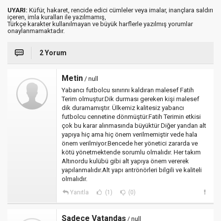
UYARI:
Küfür, hakaret, rencide edici cümleler veya imalar, inançlara saldırı
içeren, imla kuralları ile yazılmamış,
Türkçe karakter kullanılmayan ve büyük harflerle yazılmış yorumlar
onaylanmamaktadır.
2 Yorum
Metin
/ null
Yabancı futbolcu sınırını kaldıran malesef Fatih
Terim olmuştur.Dik durması gereken kişi malesef
dik duramamıştır. Ülkemiz kalitesiz yabancı
futbolcu cennetine dönmüştür.Fatih Terimin etkisi
çok bu karar alınmasında büyüktür Diğer yandan alt
yapıya hiç ama hiç önem verilmemiştir vede hala
önem verilmiyor.Bencede her yönetici zararda ve
kötü yönetmektende sorumlu olmalıdır. Her takım
Altınordu kulübü gibi alt yapıya önem vererek
yapılanmalıdır.Alt yapı antrönörleri bilgili ve kaliteli
olmalıdır.
Yanıtla
(1)
(0)
Sadece Vatandaş
/ null