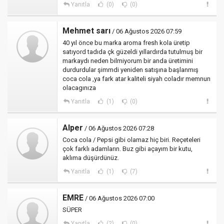
Yanıtla
(0)
(0)
Mehmet sarı
/ 06 Ağustos 2026 07:59
40 yıl önce bu marka aroma fresh kola üretip
satıyord tadıda çk güzeldi yıllardırda tutulmuş bir
markaydı neden bilmiyorum bir anda üretimini
durdurdular şimmdi yeniden satışına başlanmış
coca cola ,ya fark atar kaliteli siyah coladır memnun
olacagınıza
Yanıtla
(1)
(0)
Alper
/ 06 Ağustos 2026 07:28
Coca cola / Pepsi gibi olamaz hiç biri. Reçeteleri
çok farklı adamların. Buz gibi açayım bir kutu,
aklıma düşürdünüz.
Yanıtla
(1)
(7)
EMRE
/ 06 Ağustos 2026 07:00
SÜPER
Yanıtla
(2)
(0)