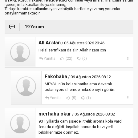
UYARI:
Küfür, hakaret, rencide edici cümleler veya imalar, inançlara saldırı
içeren, imla kuralları ile yazılmamış,
Türkçe karakter kullanılmayan ve büyük harflerle yazılmış yorumlar
onaylanmamaktadır.
19 Yorum
All Arslan
/ 05 Ağustos 2026 23:46
Helal sertifikası da alın Allah rızası için
Yanıtla
(22)
(6)
Fakobaba
/ 06 Ağustos 2026 08:12
MEYSU nün kolası harika ama devamlı
bulamıyoruz hemde hela.deneyin görün.
Yanıtla
(5)
(1)
merhaba okur
/ 06 Ağustos 2026 08:02
90 lı yıllarda cam şişede litrelik aroma kola vardı
fenada değildi. inşallah sonunda bazı yerli
bildiklerimize dönmez.