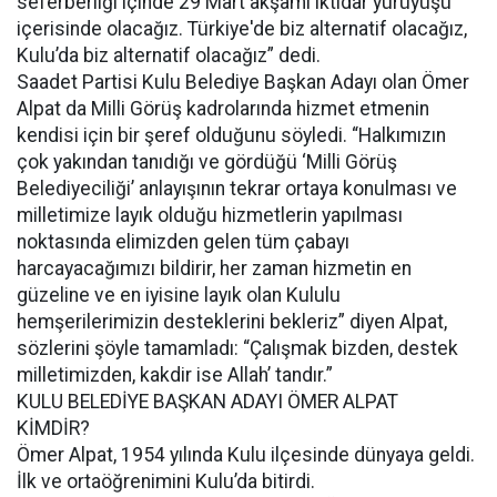
seferberliği içinde 29 Mart akşamı iktidar yürüyüşü
içerisinde olacağız. Türkiye'de biz alternatif olacağız,
Kulu’da biz alternatif olacağız” dedi.
Saadet Partisi Kulu Belediye Başkan Adayı olan Ömer
Alpat da Milli Görüş kadrolarında hizmet etmenin
kendisi için bir şeref olduğunu söyledi. “Halkımızın
çok yakından tanıdığı ve gördüğü ‘Milli Görüş
Belediyeciliği’ anlayışının tekrar ortaya konulması ve
milletimize layık olduğu hizmetlerin yapılması
noktasında elimizden gelen tüm çabayı
harcayacağımızı bildirir, her zaman hizmetin en
güzeline ve en iyisine layık olan Kululu
hemşerilerimizin desteklerini bekleriz” diyen Alpat,
sözlerini şöyle tamamladı: “Çalışmak bizden, destek
milletimizden, kakdir ise Allah’ tandır.”
KULU BELEDİYE BAŞKAN ADAYI ÖMER ALPAT
KİMDİR?
Ömer Alpat, 1954 yılında Kulu ilçesinde dünyaya geldi.
İlk ve ortaöğrenimini Kulu’da bitirdi.