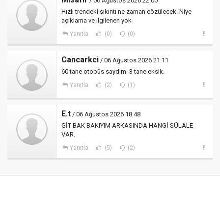
/ 06 Ağustos 2026 22:00
Hızlı trendeki sıkıntı ne zaman çözülecek. Niye
açıklama ve ilgilenen yok
Yanıtla
(0)
(0)
Cancarkci
/ 06 Ağustos 2026 21:11
60 tane otobüs saydım. 3 tane eksik.
Yanıtla
(2)
(1)
E.t
/ 06 Ağustos 2026 18:48
GİT BAK BAKIYIM ARKASINDA HANGİ SÜLALE
VAR.
Yanıtla
(5)
(2)