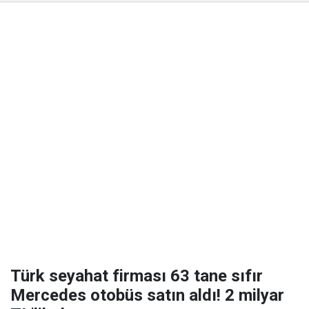
Türk seyahat firması 63 tane sıfır
Mercedes otobüs satın aldı! 2 milyar