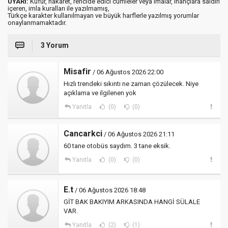
UYARI:
Küfür, hakaret, rencide edici cümleler veya imalar, inançlara saldırı
içeren, imla kuralları ile yazılmamış,
Türkçe karakter kullanılmayan ve büyük harflerle yazılmış yorumlar
onaylanmamaktadır.
3 Yorum
Misafir
/ 06 Ağustos 2026 22:00
Hızlı trendeki sıkıntı ne zaman çözülecek. Niye
açıklama ve ilgilenen yok
Yanıtla
(0)
(0)
Cancarkci
/ 06 Ağustos 2026 21:11
60 tane otobüs saydım. 3 tane eksik.
Yanıtla
(0)
(0)
E.t
/ 06 Ağustos 2026 18:48
GİT BAK BAKIYIM ARKASINDA HANGİ SÜLALE
VAR.
Yanıtla
(2)
(1)