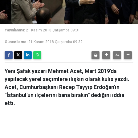
Yayınlanma:
21 Kasım 2018 Çarşamba 09:31
Güncelleme:
21 Kasım 2018 Çarşamba 09:32
Yeni Şafak yazarı Mehmet Acet, Mart 2019'da
yapılacak yerel seçimlere ilişkin olarak kulis yazdı.
Acet, Cumhurbaşkanı Recep Tayyip Erdoğan'ın
"İstanbul'un ilçelerini bana bırakın" dediğini iddia
etti.