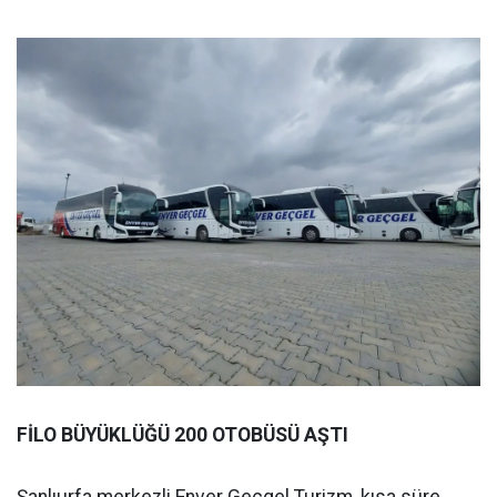
FİLO BÜYÜKLÜĞÜ 200 OTOBÜSÜ AŞTI
Şanlıurfa merkezli Enver Geçgel Turizm, kısa süre