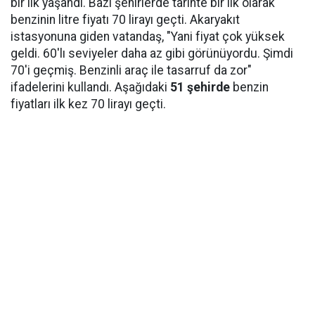
bir ilk yaşandı. Bazı şehirlerde tarihte bir ilk olarak
benzinin litre fiyatı 70 lirayı geçti. Akaryakıt
istasyonuna giden vatandaş, "Yani fiyat çok yüksek
geldi. 60'lı seviyeler daha az gibi görünüyordu. Şimdi
70'i geçmiş. Benzinli araç ile tasarruf da zor"
ifadelerini kullandı. Aşağıdaki
51 şehirde
benzin
fiyatları ilk kez 70 lirayı geçti.